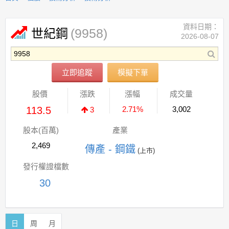
資料日期：
(9958)
世紀鋼
2026-08-07
立即追蹤
模擬下單
股價
漲跌
漲幅
成交量
113.5
2.71%
3,002
3
股本(百萬)
產業
2,469
傳產 - 鋼鐵
(上市)
發行權證檔數
30
日
周
月