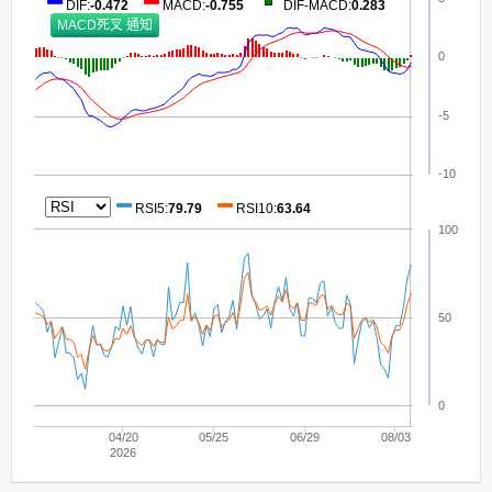
DIF
:
-0.472
MACD
:
-0.755
DIF-MACD
:
0.283
0
-5
-10
RSI5
:
79.79
RSI10
:
63.64
100
50
0
04/20
05/25
06/29
08/03
2026