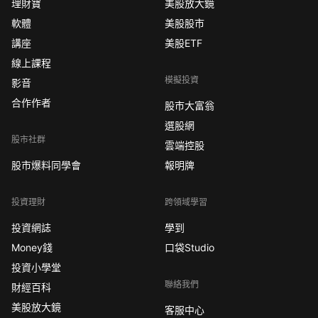
理財寶
美股放大鏡
軟體
美股股市
講座
美股ETF
線上課程
模擬投資
影音
合作作者
股市大富翁
選股網
股市社群
雲端控股
股市爆料同學會
報明牌
投資理財
跨領域學習
投資網誌
學到
Money錢
口袋Studio
投資小學堂
聯絡我們
財經百科
美股放大鏡
客服中心