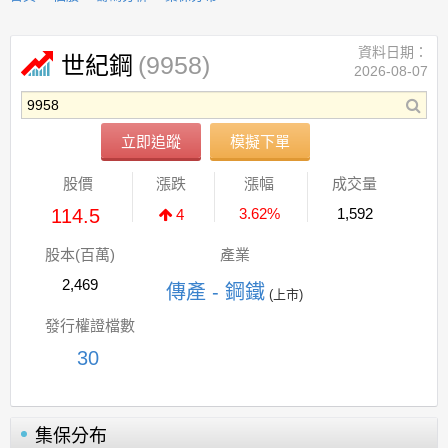
資料日期：
(9958)
世紀鋼
2026-08-07
立即追蹤
模擬下單
股價
漲跌
漲幅
成交量
114.5
3.62%
1,592
4
股本(百萬)
產業
2,469
傳產 - 鋼鐵
(上市)
發行權證檔數
30
集保分布