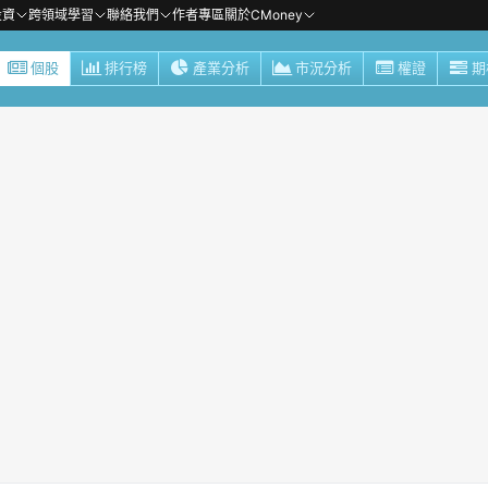
投資
跨領域學習
聯絡我們
作者專區
關於CMoney
個股
排行榜
產業分析
市況分析
權證
期