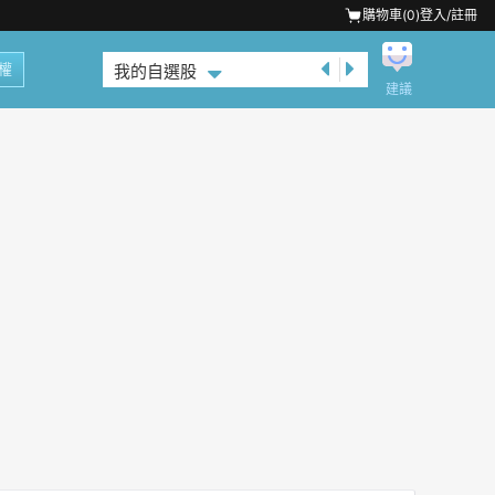
購物車(
0
)
登入/註冊
權
我的自選股
建議