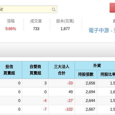
漲幅
成交量
股本(百萬)
9.66%
733
1,677
電子中游 -
外資
投信
自營商
三大法人
買賣超
買賣超
合計
持股張數
持股比
0
3
-33
2,658
1.
0
0
49
2,694
1.
0
-4
-27
2,644
1.
0
-7
-102
2,667
1.