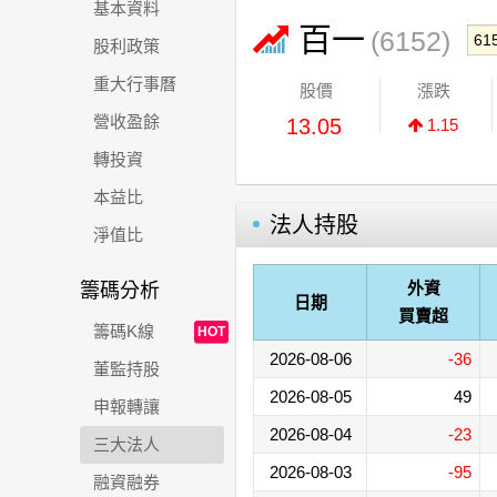
基本資料
百一
(6152)
股利政策
重大行事曆
股價
漲跌
營收盈餘
13.05
1.15
轉投資
本益比
法人持股
淨值比
外資
籌碼分析
日期
買賣超
籌碼K線
HOT
2026-08-06
-36
董監持股
2026-08-05
49
申報轉讓
2026-08-04
-23
三大法人
2026-08-03
-95
融資融券