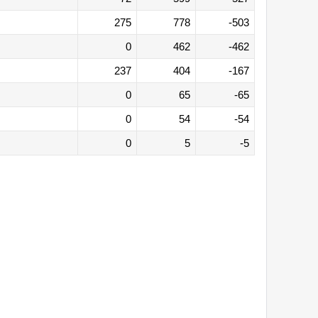
275
778
-503
0
462
-462
237
404
-167
0
65
-65
0
54
-54
0
5
-5