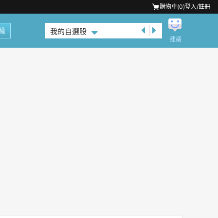
購物車(
0
)
登入/註冊
權
我的自選股
建議