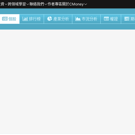
投資
跨領域學習
聯絡我們
作者專區
關於CMoney
個股
排行榜
產業分析
市況分析
權證
期