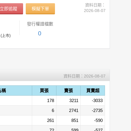
資料日期：
立即追蹤
模擬下單
2026-08-07
發行權證檔數
0
(上市)
資料日期：
2026-08-07
名稱
買張
賣張
買賣超
178
3211
-3033
6
2741
-2735
261
851
-590
72
599
-527