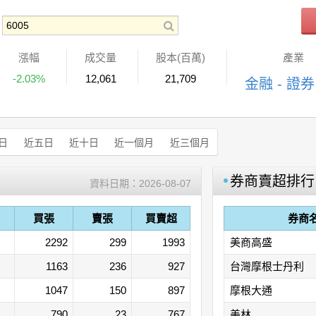
漲幅
成交量
股本(百萬)
產業
-2.03%
12,061
21,709
金融 - 證券
日
近五日
近十日
近一個月
近三個月
券商賣超排行
資料日期：
2026-08-07
買張
賣張
買賣超
券商
2292
299
1993
美商高盛
1163
236
927
台灣摩根士丹利
1047
150
897
摩根大通
790
23
767
美林