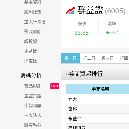
基本資料
群益證
(6005)
股利政策
重大行事曆
股價
漲跌
營收盈餘
33.85
-0.7
轉投資
本益比
近一日
近二日
近三日
近四
淨值比
券商買超排行
籌碼分析
籌碼K線
HOT
券商名稱
董監持股
元大
申報轉讓
富邦
三大法人
永豐金
融資融券
臺銀證券