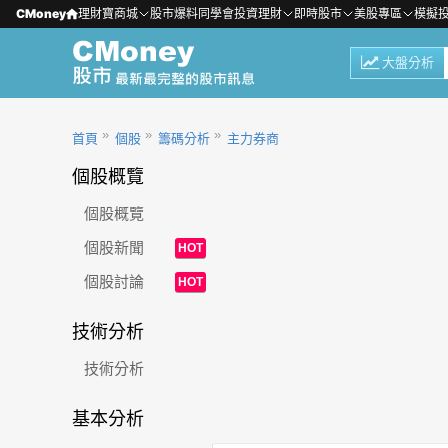
CMoney
理財寶商城
股市爆料同學會
投資理財
即時股市
美股專區
模擬
大盤分析
首頁
個股
籌碼分析
主力券商
個股概覽
個股概覽
個股新聞
HOT
個股討論
HOT
技術分析
技術分析
基本分析