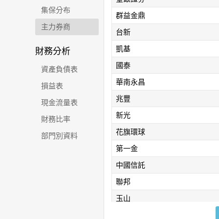
集保分布
群益金鼎
主力券商
台新
凱基
財務分析
國泰
資產負債表
華南永昌
損益表
兆豐
現金流量表
新光
財務比率
花旗環球
部門別資料
第一金
中國信託
聯邦
玉山
大昌