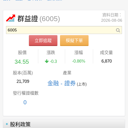
資料日期：
(6005)
群益證
2026-08-06
立即追蹤
模擬下單
股價
漲跌
漲幅
成交量
34.55
-0.86%
6,870
-0.3
股本(百萬)
產業
21,709
金融 - 證券
(上市)
發行權證檔數
0
股利政策