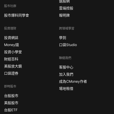
選股網
股市社群
雲端控股
股市爆料同學會
報明牌
投資理財
跨領域學習
投資網誌
學到
Money錢
口袋Studio
投資小學堂
聯絡我們
財經百科
美股放大鏡
客服中心
口袋證券
加入我們
成為CMoney作者
即時股市
場地租借
台股股市
美股股市
台股ETF