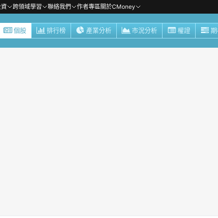
投資
跨領域學習
聯絡我們
作者專區
關於CMoney
個股
排行榜
產業分析
市況分析
權證
期