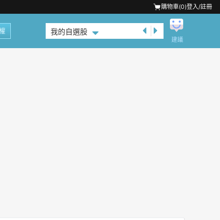
購物車(
0
)
登入/註冊
權
我的自選股
建議