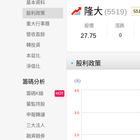
基本資料
隆大
(5519)
股利政策
重大行事曆
股價
漲跌
營收盈餘
27.75
0
轉投資
本益比
股利政策
淨值比
籌碼分析
(元)
4.0
籌碼K線
HOT
董監持股
3.0
申報轉讓
三大法人
2.0
融資融券