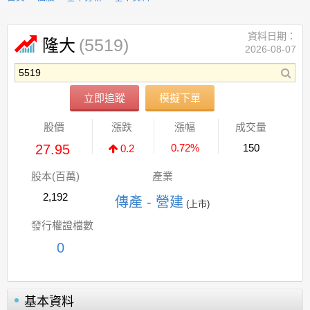
資料日期：
(5519)
隆大
2026-08-07
立即追蹤
模擬下單
股價
漲跌
漲幅
成交量
27.95
0.72%
150
0.2
股本(百萬)
產業
2,192
傳產 - 營建
(上市)
發行權證檔數
0
基本資料