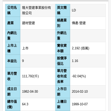
公司名
隆大營建事業股份有
英文簡
LD
稱
限公司
稱
細產業
產業
建材營建
傳產-營建
別
內銷比
外銷比
重
重
上市上
實收資
上市
2,192 (佰萬)
櫃
本額
股價淨
本益比
9
1.16
值比
單月營
單月營
111,792(千)
收年成
-92.04(%)
收
長率
成立日
上市日
1982-04-30
2014-02-10
期
期
總市值
上櫃日
64.3
1999-10-07
(億)
期