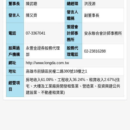
董事長
陳武聰
總經理
洪茂源
發言人
發言人
陳又齊
副董事長
職稱
簽證會
電話
07-3367041
計師事
安永聯合會計師事務所
務所
股票過
永豐金證券股務代理
股務代
02-23816288
戶機構
部
理電話
網址
http://www.longda.com.tw
地址
高雄市前鎮區民權二路380號18樓之1
房地收入61.09%、工程收入36.24%、租賃收入2.67%(住
經營項
宅、大樓及工業廠房開發租售業、營造業、投資興建公共
目
建設業、不動產租賃業)