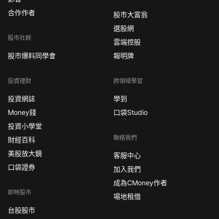
合作作者
股市大富翁
選股網
股市社群
雲端控股
股市爆料同學會
報明牌
投資理財
跨領域學習
投資網誌
學到
Money錢
口袋Studio
投資小學堂
聯絡我們
財經百科
美股放大鏡
客服中心
口袋證券
加入我們
成為CMoney作者
即時股市
場地租借
台股股市