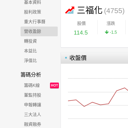
基本資料
三福化
(4755)
股利政策
重大行事曆
股價
漲跌
營收盈餘
114.5
-1.5
轉投資
本益比
收盤價
淨值比
籌碼分析
籌碼K線
HOT
董監持股
申報轉讓
三大法人
融資融券