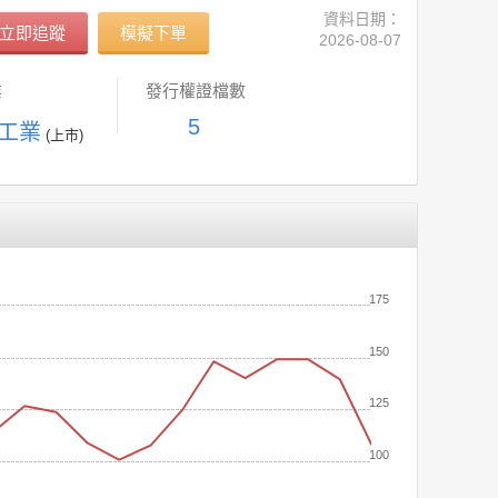
資料日期：
立即追蹤
模擬下單
2026-08-07
業
發行權證檔數
5
學工業
(上市)
175
150
125
100