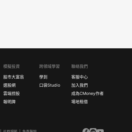
模擬投資
跨領域學習
聯絡我們
股市大富翁
學到
客服中心
選股網
口袋Studio
加入我們
雲端控股
成為CMoney作者
報明牌
場地租借
社群規範
免責聲明