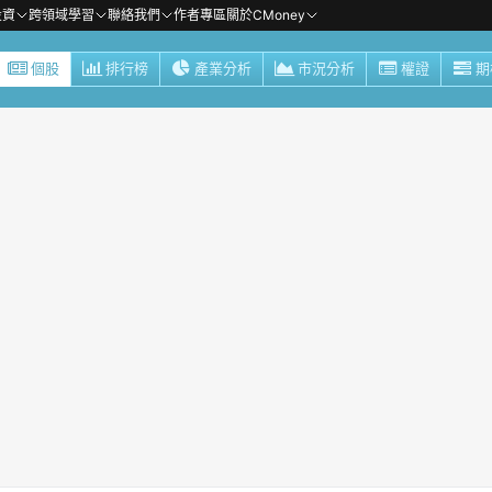
投資
跨領域學習
聯絡我們
作者專區
關於CMoney
個股
排行榜
產業分析
市況分析
權證
期