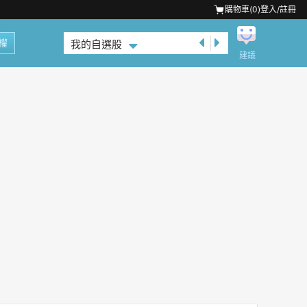
購物車(
0
)
登入/註冊
權
我的自選股
建議