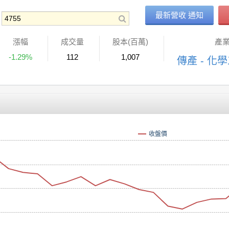
最新營收 通知
漲幅
成交量
股本(百萬)
產
-1.29%
112
1,007
傳產 - 化
收盤價