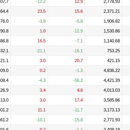
07.7
-12.2
12.9
2,778.93
64.4
23.5
15.6
2,371.21
76.0
-3.8
-5.8
1,906.82
90.8
1.0
-12.9
1,530.86
86.8
16.5
-7.1
1,140.68
32.1
-21.1
-16.1
753.25
21.1
3.0
20.7
421.15
09.0
0.2
-1.3
4,836.22
08.4
-4.3
-56.2
4,421.39
26.9
3.4
4.8
4,013.03
13.0
3.0
17.4
3,585.86
01.2
11.1
-11.7
3,173.13
61.2
-10.1
-15.8
2,771.93
01.6
0.7
-1.1
2,408.18