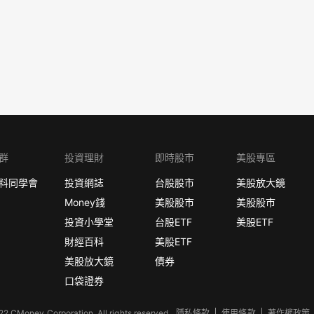
群
投資理財
即時股市
美股專區
料同學會
投資網誌
台股股市
美股放大鏡
Money錢
美股股市
美股股市
投資小學堂
台股ETF
美股ETF
財經百科
美股ETF
美股放大鏡
債券
口袋證券
2 CMoney Corporation. All rights reserved.
隱私條款
使用條款
著作權政策