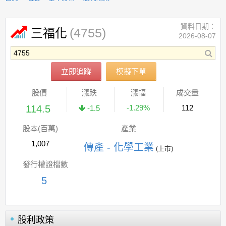
資料日期：
(4755)
三福化
2026-08-07
立即追蹤
模擬下單
股價
漲跌
漲幅
成交量
114.5
-1.29%
112
-1.5
股本(百萬)
產業
1,007
傳產 - 化學工業
(上市)
發行權證檔數
5
股利政策