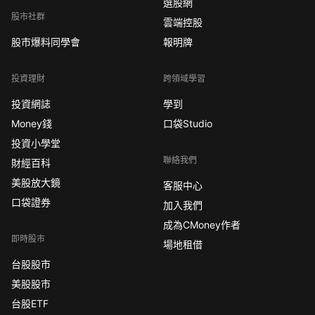
選股網
股市社群
雲端控股
股市爆料同學會
報明牌
投資理財
跨領域學習
投資網誌
學到
Money錢
口袋Studio
投資小學堂
聯絡我們
財經百科
美股放大鏡
客服中心
口袋證券
加入我們
成為CMoney作者
即時股市
場地租借
台股股市
美股股市
台股ETF