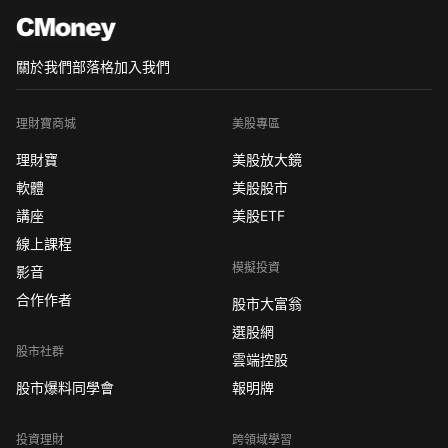
關於我們
部落格
加入我們
理財寶商城
美股專區
理財寶
美股放大鏡
軟體
美股股市
講座
美股ETF
線上課程
模擬投資
影音
合作作者
股市大富翁
選股網
股市社群
雲端控股
股市爆料同學會
報明牌
投資理財
跨領域學習