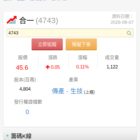
資料日期：
(4743)
合一
2026-08-07
立即追蹤
模擬下單
股價
漲跌
漲幅
成交量
45.6
0.11%
1,122
0.05
股本(百萬)
產業
4,804
傳產 - 生技
(上櫃)
發行權證檔數
0
籌碼K線