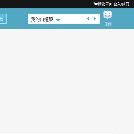
購物車(
0
)
登入/註冊
權
我的自選股
建議