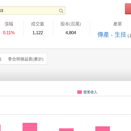
漲幅
成交量
股本(百萬)
產業
0.11%
1,122
4,804
傳產 - 生技
(
表
季合併損益表(累計)
營業收入