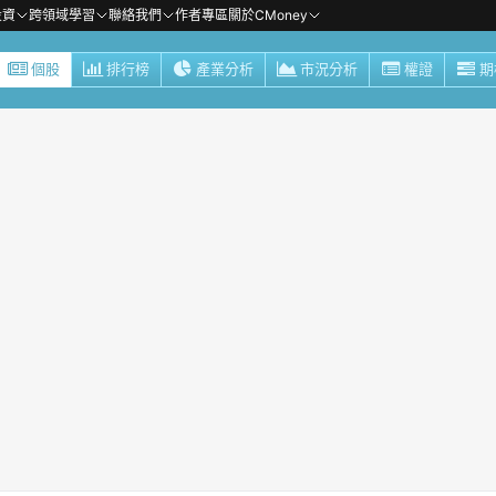
投資
跨領域學習
聯絡我們
作者專區
關於CMoney
個股
排行榜
產業分析
市況分析
權證
期