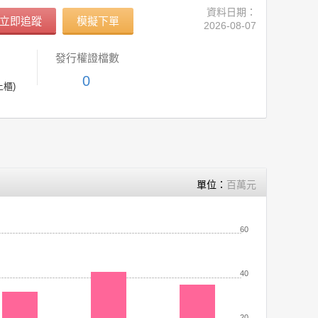
資料日期：
立即追蹤
模擬下單
2026-08-07
發行權證檔數
0
上櫃)
單位：
百萬元
60
40
20