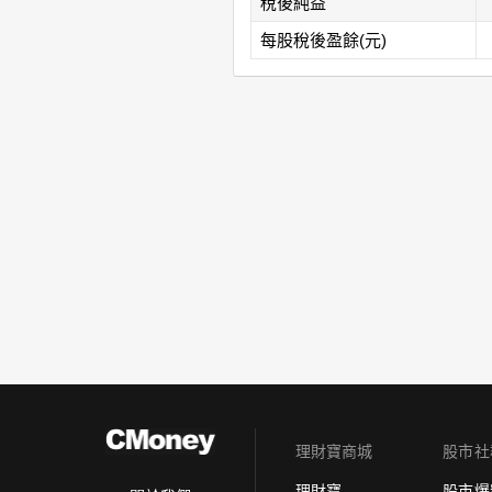
稅後純益
每股稅後盈餘(元)
理財寶商城
股市社
理財寶
股市爆