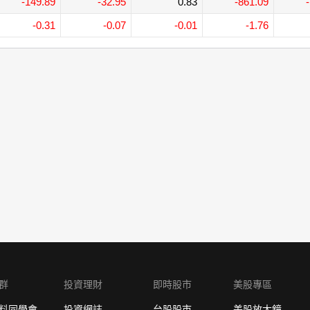
-149.89
-32.95
0.83
-861.09
-0.31
-0.07
-0.01
-1.76
群
投資理財
即時股市
美股專區
料同學會
投資網誌
台股股市
美股放大鏡