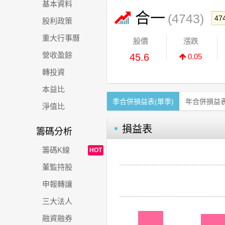
基本資料
合一
(4743)
股利政策
重大行事曆
股價
漲跌
營收盈餘
45.6
0.05
轉投資
本益比
季合併損益表(單季)
年合併損益
淨值比
損益表
籌碼分析
籌碼K線
HOT
董監持股
申報轉讓
三大法人
融資融券