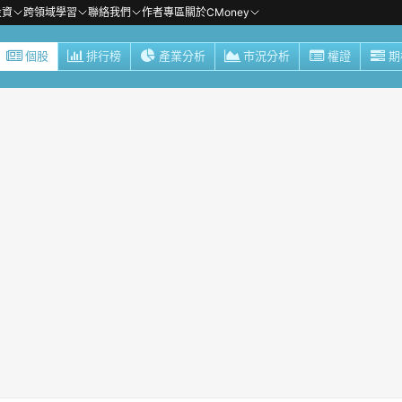
投資
跨領域學習
聯絡我們
作者專區
關於CMoney
個股
排行榜
產業分析
市況分析
權證
期