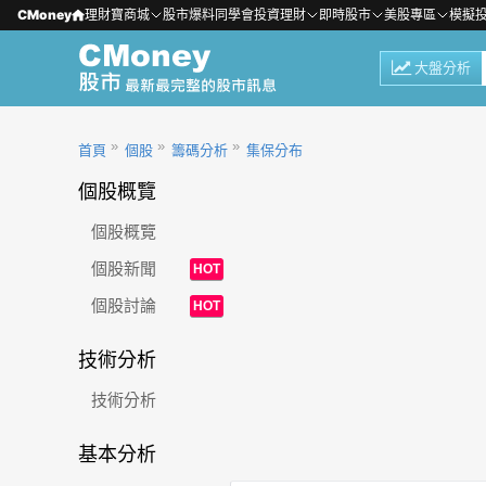
CMoney
理財寶商城
股市爆料同學會
投資理財
即時股市
美股專區
模擬
大盤分析
首頁
個股
籌碼分析
集保分布
個股概覽
個股概覽
個股新聞
HOT
個股討論
HOT
技術分析
技術分析
基本分析