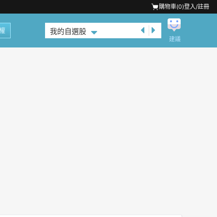
購物車(
0
)
登入/註冊
權
我的自選股
建議