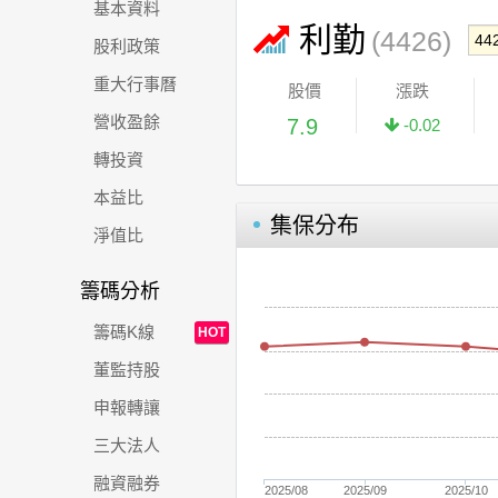
基本資料
利勤
(4426)
股利政策
重大行事曆
股價
漲跌
營收盈餘
7.9
-0.02
轉投資
本益比
集保分布
淨值比
籌碼分析
籌碼K線
HOT
董監持股
申報轉讓
三大法人
融資融券
2025/08
2025/09
2025/10