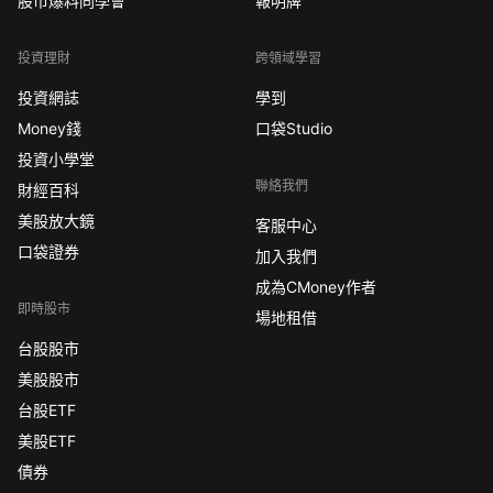
股市爆料同學會
報明牌
投資理財
跨領域學習
投資網誌
學到
Money錢
口袋Studio
投資小學堂
聯絡我們
財經百科
美股放大鏡
客服中心
口袋證券
加入我們
成為CMoney作者
即時股市
場地租借
台股股市
美股股市
台股ETF
美股ETF
債券