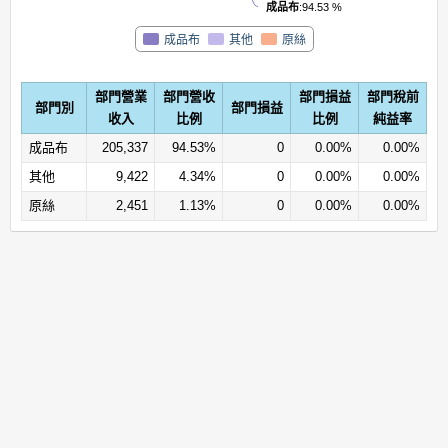
成品布
:94.53 %
原絲
成品布
其他
部門營業
部門營收
部門損益
部門稅前
部門別
部門損益
收入
比例
比例
純益率
成品布
205,337
94.53%
0
0.00%
0.00%
其他
9,422
4.34%
0
0.00%
0.00%
原絲
2,451
1.13%
0
0.00%
0.00%