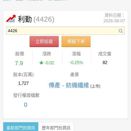
資料日期：
(4426)
利勤
2026-08-07
立即追蹤
模擬下單
股價
漲跌
漲幅
成交量
7.9
-0.25%
82
-0.02
股本(百萬)
產業
1,727
傳產 - 紡織纖維
(上市)
發行權證檔數
0
最新部門別資訊
歷年部門別資訊