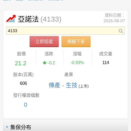
資料日期：
(4133)
亞諾法
2026-08-07
立即追蹤
模擬下單
股價
漲跌
漲幅
成交量
21.2
-0.93%
114
-0.2
股本(百萬)
產業
606
傳產 - 生技
(上市)
發行權證檔數
0
集保分布