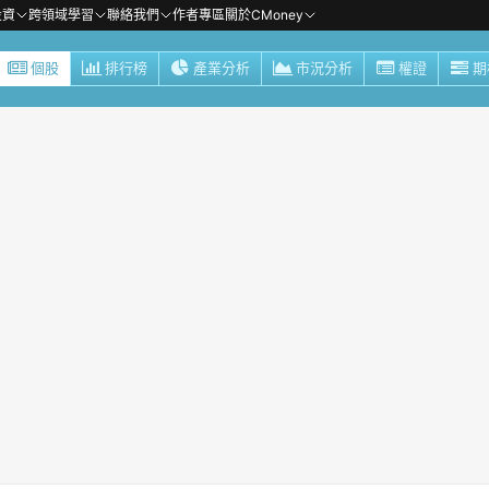
投資
跨領域學習
聯絡我們
作者專區
關於CMoney
個股
排行榜
產業分析
市況分析
權證
期