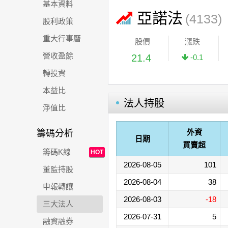
基本資料
亞諾法
(4133)
股利政策
重大行事曆
股價
漲跌
營收盈餘
21.4
-0.1
轉投資
本益比
法人持股
淨值比
外資
籌碼分析
日期
買賣超
籌碼K線
HOT
2026-08-05
101
董監持股
2026-08-04
38
申報轉讓
2026-08-03
-18
三大法人
2026-07-31
5
融資融券