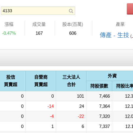
漲幅
成交量
股本(百萬)
產業
-0.47%
167
606
傳產 - 生技
(
外資
投信
自營商
三大法人
買賣超
買賣超
合計
持股張數
持股比
0
0
101
7,466
12.
0
-14
24
7,364
12.
0
-4
-22
7,320
12.
0
1
6
7,337
12.