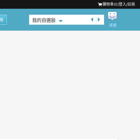
購物車(
0
)
登入/註冊
權
我的自選股
建議