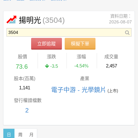
資料日期：
(3504)
揚明光
2026-08-07
立即追蹤
模擬下單
股價
漲跌
漲幅
成交量
73.6
-4.54%
2,457
-3.5
股本(百萬)
產業
1,141
電子中游 - 光學鏡片
(上市)
發行權證檔數
2
日
周
月