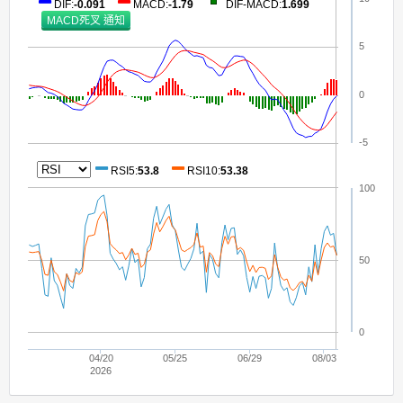
DIF
:
-0.091
MACD
:
-1.79
DIF-MACD
:
1.699
5
0
-5
RSI5
:
53.8
RSI10
:
53.38
100
50
0
04/20
05/25
06/29
08/03
2026