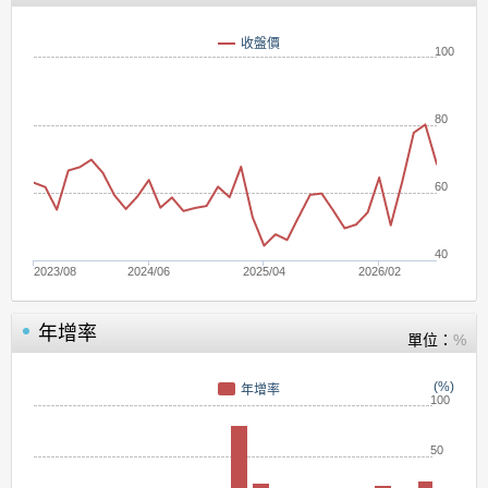
收盤價
100
80
60
40
2023/08
2024/06
2025/04
2026/02
年增率
單位：
%
(%)
年增率
100
50