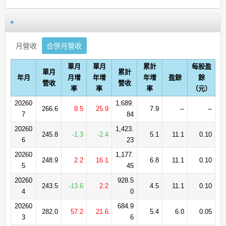
月營收
合併月營收
單月
單月
累計
每股盈
單月
累計
年月
月增
年增
年增
盈餘
餘
營收
營收
率
率
率
（元）
20260
1,689.
266.6
8.5
25.9
7.9
--
--
7
84
20260
1,423.
245.8
-1.3
-2.4
5.1
11.1
0.10
6
23
20260
1,177.
248.9
2.2
16.1
6.8
11.1
0.10
5
45
20260
928.5
243.5
-13.6
2.2
4.5
11.1
0.10
4
0
20260
684.9
282.0
57.2
21.6
5.4
6.0
0.05
3
6