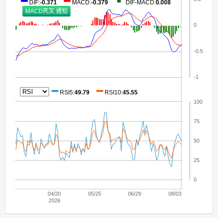
DIF
:
-0.371
MACD
:
-0.379
DIF-MACD
:
0.008
0
-0.5
-1
RSI5
:
49.79
RSI10
:
45.55
100
75
50
25
0
04/20
05/25
06/29
08/03
2026