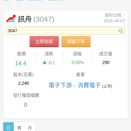
資料日期：
(3047)
訊舟
2026-08-07
立即追蹤
模擬下單
股價
漲跌
漲幅
成交量
14.4
-0.69%
290
-0.1
股本(百萬)
產業
2,248
電子下游 - 消費電子
(上市)
發行權證檔數
0
日
周
月