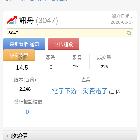
資料日期：
(3047)
訊舟
2026-08-07
最新營收 通知
立即追蹤
模擬下單
股價
漲跌
漲幅
成交量
14.5
0%
225
0
股本(百萬)
產業
2,248
電子下游 - 消費電子
(上市)
發行權證檔數
0
收盤價