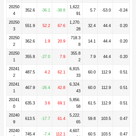
20250
1,622.
352.6
-36.1
-38.8
5.7
-53.0
-0.24
4
91
20250
1,270.
551.9
52.2
67.6
32.4
44.4
0.20
3
28
20250
718.3
362.6
1.9
20.9
14.1
44.4
0.20
2
8
20250
355.8
355.8
-27.0
7.9
7.9
44.4
0.20
1
2
20241
6,815.
487.5
4.2
62.1
60.0
112.9
0.51
2
33
20241
6,324.
467.9
-26.4
42.8
60.0
112.9
0.51
1
43
20241
5,856.
635.3
3.6
69.1
61.5
112.9
0.51
0
58
20240
5,222.
613.5
-17.7
61.4
59.8
103.5
0.47
9
65
20240
4,607.
745.4
-7.4
112.1
60.5
103.5
0.47