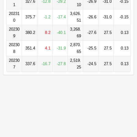
327.6
-12.8
-29.2
-26.9
-31.0
-0.15
1
10
20231
3,626.
375.7
-1.2
-17.4
-26.6
-31.0
-0.15
0
51
20230
3,268.
380.2
8.2
-40.1
-27.6
27.5
0.13
9
69
20230
2,870.
351.4
4.1
-31.9
-25.5
27.5
0.13
8
65
20230
2,519.
337.6
-16.7
-27.8
-24.5
27.5
0.13
7
25