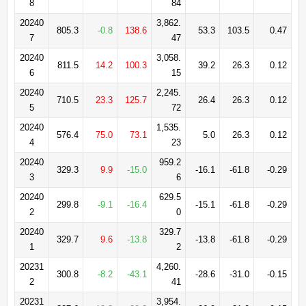
8
84
20240
3,862.
805.3
-0.8
138.6
53.3
103.5
0.47
7
47
20240
3,058.
811.5
14.2
100.3
39.2
26.3
0.12
6
15
20240
2,245.
710.5
23.3
125.7
26.4
26.3
0.12
5
72
20240
1,535.
576.4
75.0
73.1
5.0
26.3
0.12
4
23
20240
959.2
329.3
9.9
-15.0
-16.1
-61.8
-0.29
3
6
20240
629.5
299.8
-9.1
-16.4
-15.1
-61.8
-0.29
2
0
20240
329.7
329.7
9.6
-13.8
-13.8
-61.8
-0.29
1
2
20231
4,260.
300.8
-8.2
-43.1
-28.6
-31.0
-0.15
2
41
20231
3,954.