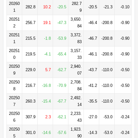
20260
282.7
282.8
10.2
-20.5
-20.5
-21.3
-0.10
1
9
20251
3,650.
256.7
19.1
-47.3
-46.4
-200.8
-0.90
2
84
20251
3,372.
215.5
-1.8
-53.9
-46.7
-200.8
-0.90
1
83
20251
3,157.
219.5
-4.1
-65.4
-46.1
-200.8
-0.90
0
33
20250
2,940.
229.0
5.7
-62.7
-43.7
-110.0
-0.50
9
07
20250
2,708.
216.7
-16.8
-70.9
-41.2
-110.0
-0.50
8
84
20250
2,492.
260.3
-15.4
-67.7
-35.5
-110.0
-0.50
7
14
20250
2,233.
307.9
2.3
-62.1
-27.0
-53.0
-0.24
6
43
20250
1,923.
301.0
-14.6
-57.6
-14.3
-53.0
-0.24
5
90