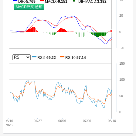
DIF
:
-5.769
MACD
:
-9.151
DIF-MACD
:
3.382
20
0
-20
RSI5
:
69.22
RSI10
:
57.14
150
100
50
0
03/16
04/27
06/01
07/06
08/10
2026