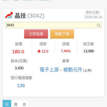
資料日期：
(3042)
晶技
2026-08-10
立即追蹤
模擬下單
股價
漲跌
漲幅
成交量
180.5
7.44%
13,980
12.5
股本(百萬)
產業
3,430
電子上游 - 被動元件
(上市)
發行權證檔數
136
日
周
月