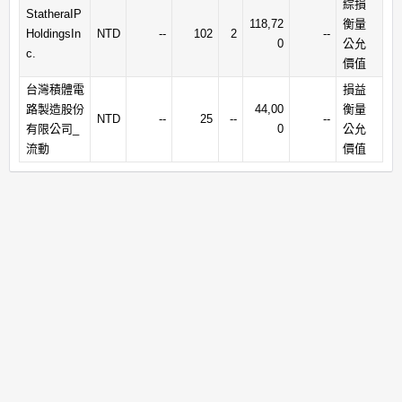
綜損
StatheraIP
118,72
衡量
HoldingsIn
NTD
--
102
2
--
0
公允
c.
價值
台灣積體電
損益
路製造股份
44,00
衡量
NTD
--
25
--
--
有限公司_
0
公允
流動
價值