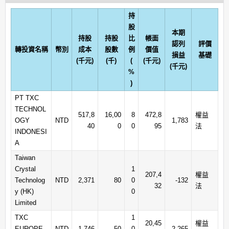
持
股
本期
持股
持股
比
帳面
認列
評價
轉投資名稱
幣別
成本
股數
例
價值
損益
基礎
(千元)
(千)
(
(千元)
(千元)
%
)
PT TXC
TECHNOL
517,8
16,00
8
472,8
權益
OGY
NTD
1,783
40
0
0
95
法
INDONESI
A
Taiwan
Crystal
1
207,4
權益
Technolog
NTD
2,371
80
0
-132
32
法
y (HK)
0
Limited
TXC
1
20,45
權益
EUROPE
NTD
1,746
50
0
2,265