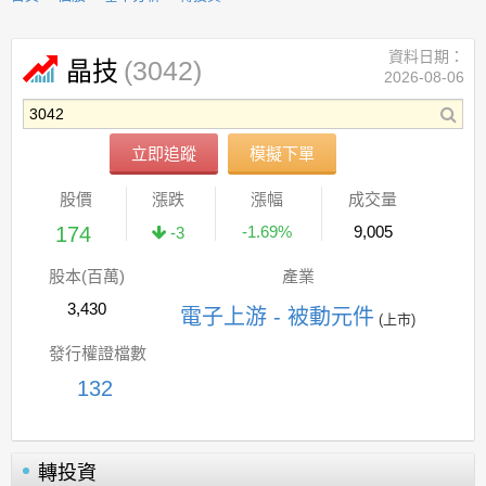
資料日期：
(3042)
晶技
2026-08-06
立即追蹤
模擬下單
股價
漲跌
漲幅
成交量
174
-1.69%
9,005
-3
股本(百萬)
產業
3,430
電子上游 - 被動元件
(上市)
發行權證檔數
132
轉投資