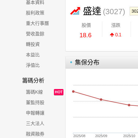
基本資料
盛達
(3027)
股利政策
重大行事曆
股價
漲跌
營收盈餘
18.6
0.1
轉投資
本益比
集保分布
淨值比
籌碼分析
籌碼K線
HOT
董監持股
申報轉讓
三大法人
融資融券
2025/08
2025/09
2025/10