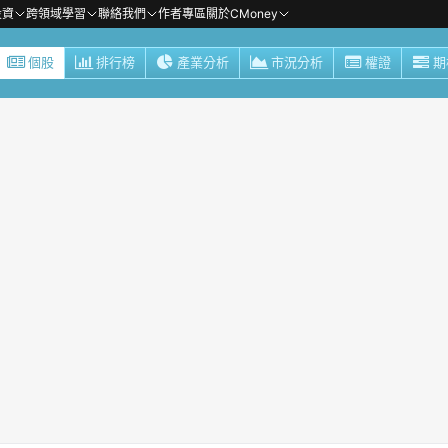
投資
跨領域學習
聯絡我們
作者專區
關於CMoney
個股
排行榜
產業分析
市況分析
權證
期