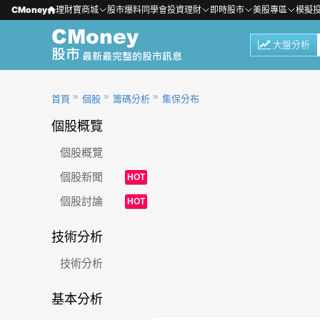
CMoney
理財寶商城
股市爆料同學會
投資理財
即時股市
美股專區
模擬
大盤分析
首頁
個股
籌碼分析
集保分布
個股概覽
個股概覽
個股新聞
HOT
個股討論
HOT
技術分析
技術分析
基本分析