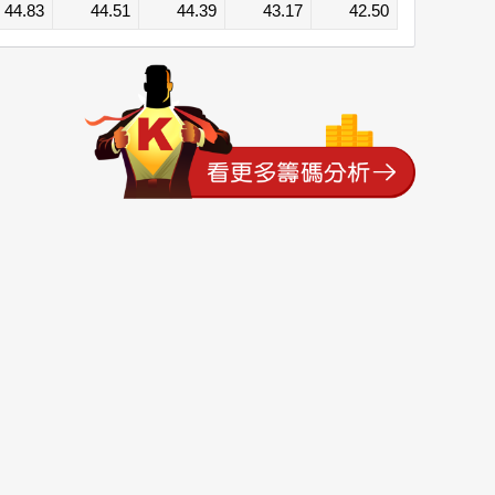
44.83
44.51
44.39
43.17
42.50