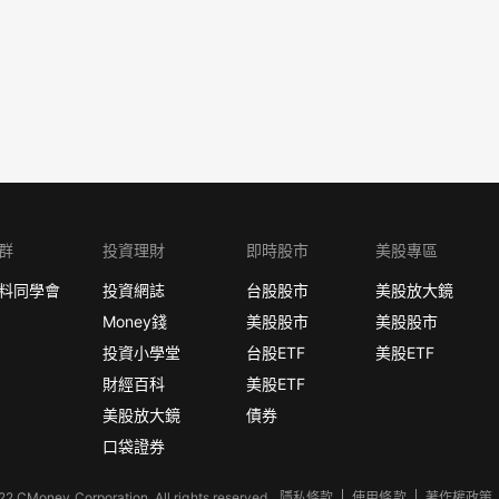
群
投資理財
即時股市
美股專區
料同學會
投資網誌
台股股市
美股放大鏡
Money錢
美股股市
美股股市
投資小學堂
台股ETF
美股ETF
財經百科
美股ETF
美股放大鏡
債券
口袋證券
2 CMoney Corporation. All rights reserved.
隱私條款
使用條款
著作權政策