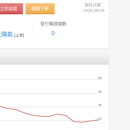
資料日期：
立即追蹤
模擬下單
2026-08-06
發行權證檔數
0
太陽能
(上市)
50
40
30
20