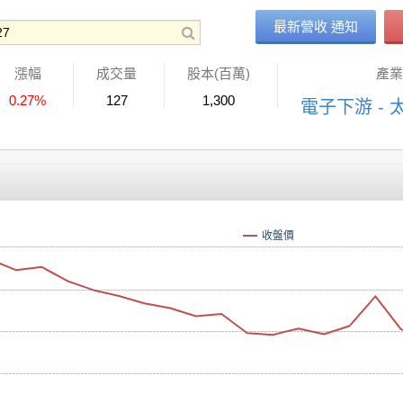
最新營收 通知
漲幅
成交量
股本(百萬)
產業
0.27%
127
1,300
電子下游 - 
收盤價