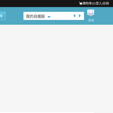
購物車(
0
)
登入/註冊
權
我的自選股
建議