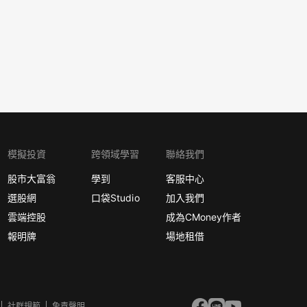
模擬投資
跨領域學習
聯絡我們
股市大富翁
學到
客服中心
選股網
口袋Studio
加入我們
雲端控股
成為CMoney作者
報明牌
場地租借
社群規範
免責聲明