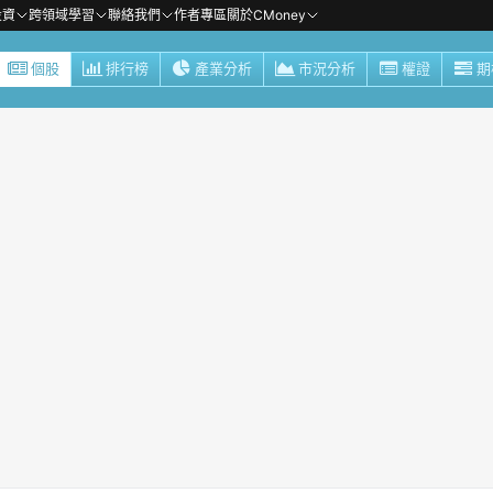
投資
跨領域學習
聯絡我們
作者專區
關於CMoney
個股
排行榜
產業分析
市況分析
權證
期