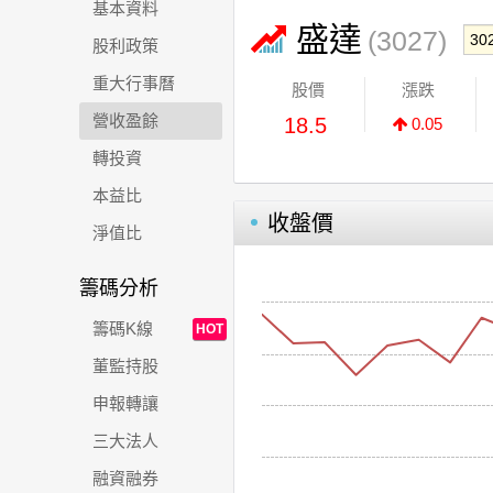
基本資料
盛達
(3027)
股利政策
重大行事曆
股價
漲跌
營收盈餘
18.5
0.05
轉投資
本益比
收盤價
淨值比
籌碼分析
籌碼K線
HOT
董監持股
申報轉讓
三大法人
融資融券