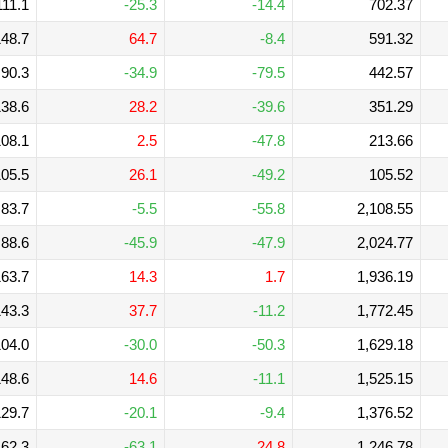
111.1
-25.3
-14.4
702.37
48.7
64.7
-8.4
591.32
90.3
-34.9
-79.5
442.57
38.6
28.2
-39.6
351.29
08.1
2.5
-47.8
213.66
05.5
26.1
-49.2
105.52
83.7
-5.5
-55.8
2,108.55
88.6
-45.9
-47.9
2,024.77
63.7
14.3
1.7
1,936.19
43.3
37.7
-11.2
1,772.45
04.0
-30.0
-50.3
1,629.18
48.6
14.6
-11.1
1,525.15
29.7
-20.1
-9.4
1,376.52
62.3
-63.1
24.8
1,246.78