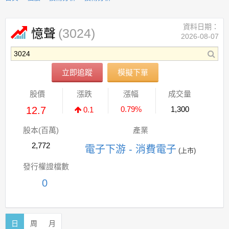
資料日期：
(3024)
憶聲
2026-08-07
立即追蹤
模擬下單
股價
漲跌
漲幅
成交量
12.7
0.79%
1,300
0.1
股本(百萬)
產業
2,772
電子下游 - 消費電子
(上市)
發行權證檔數
0
日
周
月