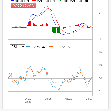
DIF
:
-0.099
MACD
:
-0.061
DIF-MACD
:
-0.038
1
0
-1
RSI5
:
59.42
RSI10
:
51.05
150
100
50
0
04/20
05/25
06/29
08/03
2026