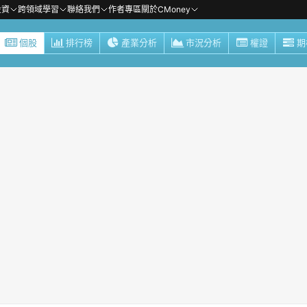
投資
跨領域學習
聯絡我們
作者專區
關於CMoney
個股
排行榜
產業分析
市況分析
權證
期