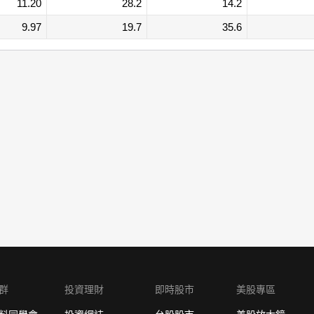
11.20
28.2
14.2
9.97
19.7
35.6
群
投資理財
即時股市
美股專區