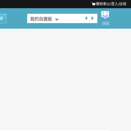
購物車(
0
)
登入/註冊
權
我的自選股
建議