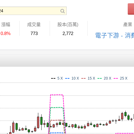
漲幅
成交量
股本(百萬)
產業
0.8%
773
2,772
電子下游 - 
5 X
10 X
15 X
20 X
25 X