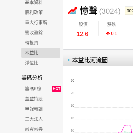
基本資料
憶聲
(3024)
股利政策
重大行事曆
股價
漲跌
營收盈餘
12.6
0.1
轉投資
本益比
本益比河流圖
淨值比
籌碼分析
30
籌碼K線
HOT
25
董監持股
20
申報轉讓
15
三大法人
融資融券
10