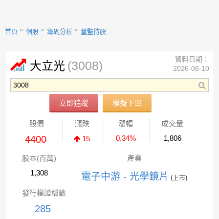
首頁
個股
籌碼分析
董監持股
資料日期：
(3008)
大立光
2026-08-10
立即追蹤
模擬下單
股價
漲跌
漲幅
成交量
4400
0.34%
1,806
15
股本(百萬)
產業
1,308
電子中游 - 光學鏡片
(上市)
發行權證檔數
285