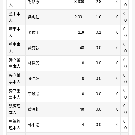
謝銘原
3,606
2.8
0
人
0
董事本
0.
梁忠仁
2,091
1.6
0
人
0
董事本
0.
陳俊明
119
0.1
0
人
0
董事本
0.
黃有執
48
0.0
0
人
0
獨立董
0.
林進芳
0
0.0
0
事本人
0
獨立董
0.
張光道
0
0.0
0
事本人
0
獨立董
0.
李淑憫
0
0.0
0
事本人
0
總經理
0.
黃有執
48
0.0
0
本人
0
副總經
0.
林中適
4
0.0
0
理本人
0