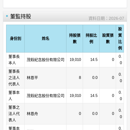
董監持股
資料日期：
2026-07
設
持股張
持股比
設質張
質
身份別
姓名
數
例
數
比
例
董事長
0.
茂鈺紀念股份有限公司
19,010
14.5
0
本人
0
董事長
0.
之法人
林恩平
8
0.0
0
0
代表人
董事本
0.
茂鈺紀念股份有限公司
19,010
14.5
0
人
0
董事之
0.
法人代
林恩舟
0
0.0
0
0
表人
董事本
0.