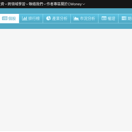
投資
跨領域學習
聯絡我們
作者專區
關於CMoney
個股
排行榜
產業分析
市況分析
權證
期