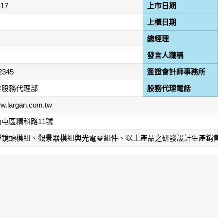
-17
上市日期
上櫃日期
總經理
發言人職稱
2345
簽證會計師事務所
券股務代理部
股務代理電話
ww.largan.com.tw
屯區精科路11號
學鏡頭模組、觀景器模組與光電零組件、以上產品之研發設計生產銷