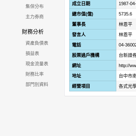
成立日期
1987-04
集保分布
總市值(億)
5735.6
主力券商
董事長
林恩平
財務分析
發言人
林恩平
資產負債表
電話
04-3600
損益表
股票過戶機構
台新證
現金流量表
網址
http://w
財務比率
地址
台中市南
部門別資料
經營項目
各式光