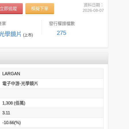
資料日期：
立即追蹤
模擬下單
2026-08-07
產業
發行權證檔數
275
 光學鏡片
(上市)
LARGAN
電子中游-光學鏡片
1,308 (佰萬)
3.11
-10.66(%)