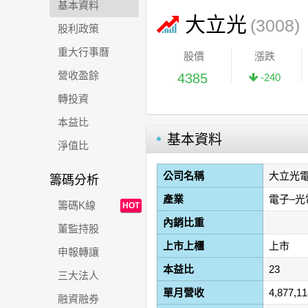
基本資料
大立光
(3008)
股利政策
重大行事曆
股價
漲跌
營收盈餘
4385
-240
轉投資
本益比
基本資料
淨值比
公司名稱
大立光
籌碼分析
產業
電子–光
籌碼K線
HOT
內銷比重
董監持股
上市上櫃
上市
申報轉讓
本益比
23
三大法人
單月營收
4,877,1
融資融券