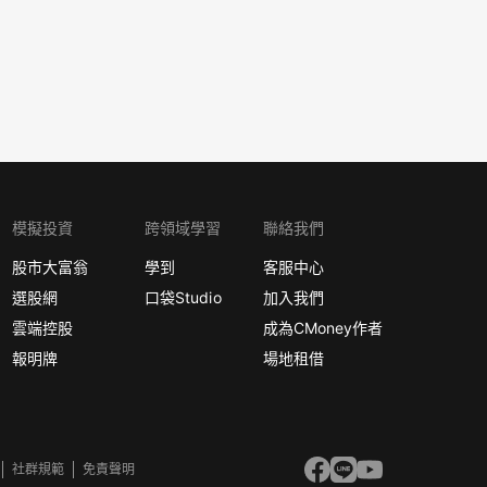
模擬投資
跨領域學習
聯絡我們
股市大富翁
學到
客服中心
選股網
口袋Studio
加入我們
雲端控股
成為CMoney作者
報明牌
場地租借
社群規範
免責聲明