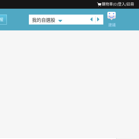
購物車(
0
)
登入/註冊
權
我的自選股
建議