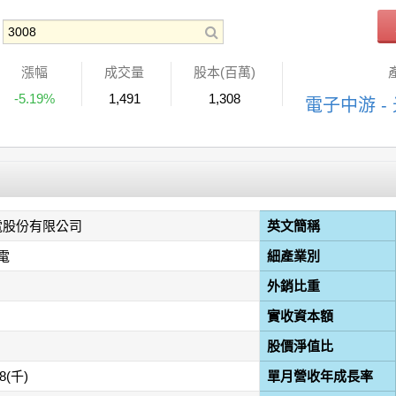
漲幅
成交量
股本(百萬)
-5.19%
1,491
1,308
電子中游 -
電股份有限公司
英文簡稱
電
細產業別
外銷比重
實收資本額
股價淨值比
18(千)
單月營收年成長率