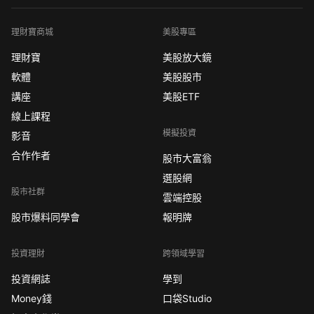
理財寶商城
美股專區
理財寶
美股放大鏡
軟體
美股股市
講座
美股ETF
線上課程
模擬投資
影音
合作作者
股市大富翁
選股網
股市社群
雲端控股
股市爆料同學會
報明牌
投資理財
跨領域學習
投資網誌
學到
Money錢
口袋Studio