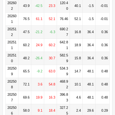
20260
120.4
43.9
-42.5
23.3
40.1
-1.5
-0.01
2
0
20260
76.5
61.1
52.1
76.46
52.1
-1.5
-0.01
1
20251
690.2
47.5
-21.2
-6.3
16.8
36.4
0.36
2
7
20251
642.8
60.2
24.9
60.2
18.9
36.4
0.36
1
1
20251
582.5
48.2
-26.4
30.7
15.8
36.4
0.36
0
9
20250
534.3
65.5
-9.2
63.0
14.7
48.1
0.48
9
9
20250
468.9
72.1
3.6
54.8
10.1
48.1
0.48
8
2
20250
396.8
69.6
19.9
16.3
4.6
48.1
0.48
7
3
20250
327.2
58.0
9.1
18.4
2.4
29.6
0.29
6
5