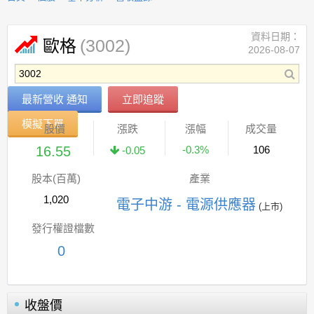
資料日期：
(3002)
歐格
2026-08-07
最新營收 通知
立即追蹤
模擬下單
股價
漲跌
漲幅
成交量
16.55
-0.3%
106
-0.05
股本(百萬)
產業
1,020
電子中游 - 電源供應器
(上市)
發行權證檔數
0
收盤價