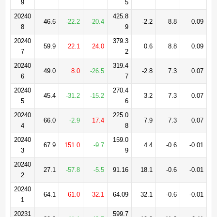
9
5
20240
425.8
46.6
-22.2
-20.4
-2.2
8.8
0.09
8
9
20240
379.3
59.9
22.1
24.0
0.6
8.8
0.09
7
2
20240
319.4
49.0
8.0
-26.5
-2.8
7.3
0.07
6
7
20240
270.4
45.4
-31.2
-15.2
3.2
7.3
0.07
5
6
20240
225.0
66.0
-2.9
17.4
7.9
7.3
0.07
4
8
20240
159.0
67.9
151.0
-9.7
4.4
-0.6
-0.01
3
9
20240
27.1
-57.8
-5.5
91.16
18.1
-0.6
-0.01
2
20240
64.1
61.0
32.1
64.09
32.1
-0.6
-0.01
1
20231
599.7