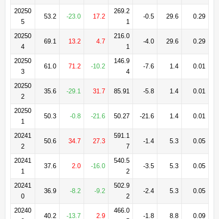
20250
269.2
53.2
-23.0
17.2
-0.5
29.6
0.29
5
1
20250
216.0
69.1
13.2
4.7
-4.0
29.6
0.29
4
1
20250
146.9
61.0
71.2
-10.2
-7.6
1.4
0.01
3
4
20250
35.6
-29.1
31.7
85.91
-5.8
1.4
0.01
2
20250
50.3
-0.8
-21.6
50.27
-21.6
1.4
0.01
1
20241
591.1
50.6
34.7
27.3
-1.4
5.3
0.05
2
7
20241
540.5
37.6
2.0
-16.0
-3.5
5.3
0.05
1
2
20241
502.9
36.9
-8.2
-9.2
-2.4
5.3
0.05
0
2
20240
466.0
40.2
-13.7
2.9
-1.8
8.8
0.09