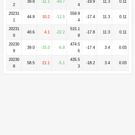
39.8
-11.1
-43.7
-19.9
11.3
0.11
2
4
20231
559.9
44.8
10.2
-12.5
-17.4
11.3
0.11
1
4
20231
515.1
40.6
4.1
-22.2
-17.8
11.3
0.11
0
8
20230
474.5
39.0
-33.3
-6.8
-17.4
3.4
0.03
9
6
20230
435.5
58.5
21.1
-5.1
-18.2
3.4
0.03
8
3