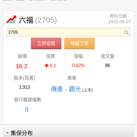
資料日期：
(2705)
六福
2026-08-07
立即追蹤
模擬下單
股價
漲跌
漲幅
成交量
16.2
0.62%
86
0.1
股本(百萬)
產業
1,913
傳產 - 觀光
(上市)
發行權證檔數
0
集保分布