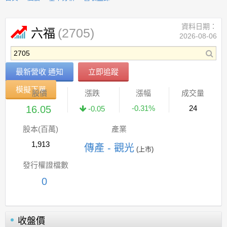
資料日期：
(2705)
六福
2026-08-06
最新營收 通知
立即追蹤
模擬下單
股價
漲跌
漲幅
成交量
16.05
-0.31%
24
-0.05
股本(百萬)
產業
1,913
傳產 - 觀光
(上市)
發行權證檔數
0
收盤價