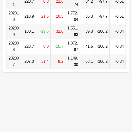
220.7
0.8
22.6
34.2
-97.7
-0.51
1
74
20231
1,772.
218.9
21.6
10.3
35.8
-97.7
-0.51
0
04
20230
1,551.
180.1
-19.5
32.0
39.8
-160.2
-0.84
9
93
20230
1,372.
223.7
8.0
-15.7
41.6
-160.2
-0.84
8
97
20230
1,149.
207.0
31.4
9.2
63.1
-160.2
-0.84
7
30