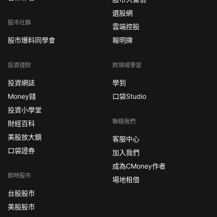
選股網
股市社群
雲端控股
股市爆料同學會
報明牌
投資理財
跨領域學習
投資網誌
學到
Money錢
口袋Studio
投資小學堂
聯絡我們
財經百科
美股放大鏡
客服中心
口袋證券
加入我們
成為CMoney作者
即時股市
場地租借
台股股市
美股股市