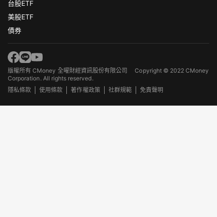
台股ETF
美股ETF
債券
版權所有 CMoney 全曜財經資訊股份有限公司
Copyright © 2022 CMoney
Corporation. All rights reserved.
隱私條款
使用條款
著作權政策
社群規範
免責聲明