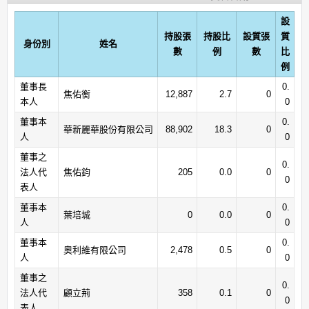
設
持股張
持股比
設質張
質
身份別
姓名
數
例
數
比
例
董事長
0.
焦佑衡
12,887
2.7
0
本人
0
董事本
0.
華新麗華股份有限公司
88,902
18.3
0
人
0
董事之
0.
法人代
焦佑鈞
205
0.0
0
0
表人
董事本
0.
葉培城
0
0.0
0
人
0
董事本
0.
奧利維有限公司
2,478
0.5
0
人
0
董事之
0.
法人代
顧立荊
358
0.1
0
0
表人