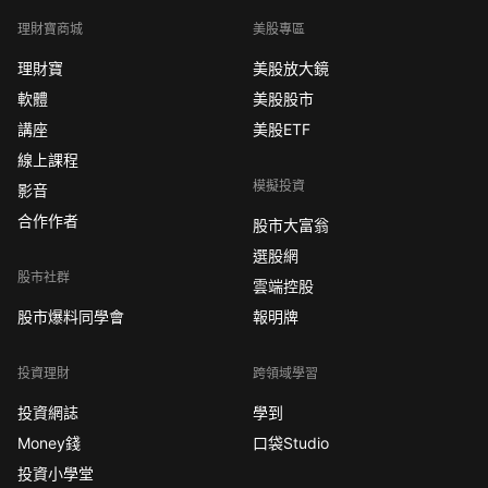
理財寶商城
美股專區
理財寶
美股放大鏡
軟體
美股股市
講座
美股ETF
線上課程
模擬投資
影音
合作作者
股市大富翁
選股網
股市社群
雲端控股
股市爆料同學會
報明牌
投資理財
跨領域學習
投資網誌
學到
Money錢
口袋Studio
投資小學堂