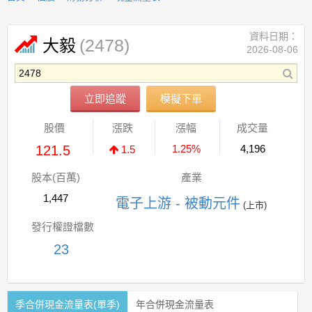
資料日期：
(2478)
大毅
2026-08-06
立即追蹤
模擬下單
股價
漲跌
漲幅
成交量
121.5
1.25%
4,196
1.5
股本(百萬)
產業
1,447
電子上游 - 被動元件
(上市)
發行權證檔數
23
季合併現金流量表(單季)
年合併現金流量表