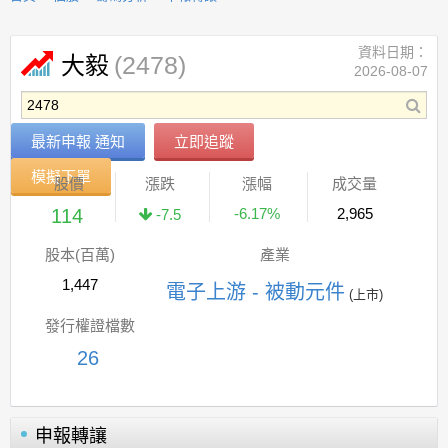
資料日期：
(2478)
大毅
2026-08-07
最新申報 通知
立即追蹤
模擬下單
股價
漲跌
漲幅
成交量
114
-6.17%
2,965
-7.5
股本(百萬)
產業
1,447
電子上游 - 被動元件
(上市)
發行權證檔數
26
申報轉讓