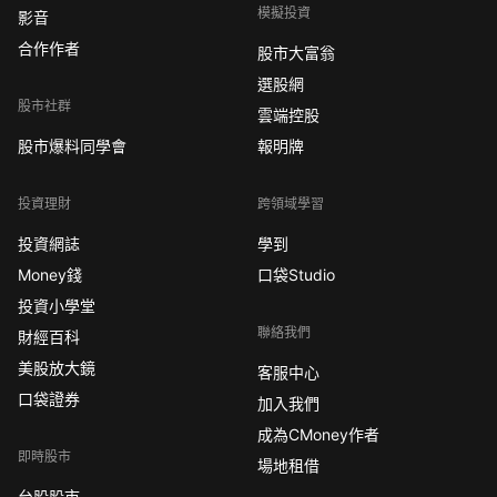
模擬投資
影音
合作作者
股市大富翁
選股網
股市社群
雲端控股
股市爆料同學會
報明牌
投資理財
跨領域學習
投資網誌
學到
Money錢
口袋Studio
投資小學堂
聯絡我們
財經百科
美股放大鏡
客服中心
口袋證券
加入我們
成為CMoney作者
即時股市
場地租借
台股股市