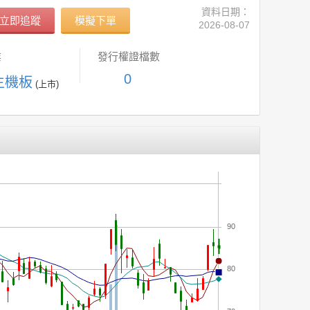
資料日期：
立即追蹤
模擬下單
2026-08-07
業
發行權證檔數
0
主機板
(上市)
90
80