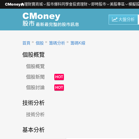
CMoney
理財寶商城
股市爆料同學會
投資理財
即時股市
美股專區
模擬
大盤分析
首頁
個股
籌碼分析
籌碼K線
個股概覽
個股概覽
個股新聞
HOT
個股討論
HOT
技術分析
技術分析
基本分析