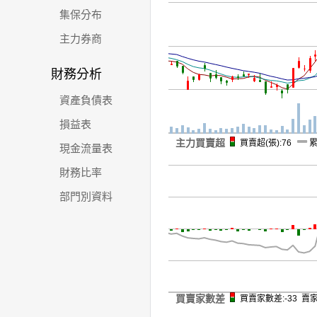
集保分布
主力券商
財務分析
資產負債表
損益表
主力買賣超
買賣超(張):76
累
現金流量表
財務比率
部門別資料
買賣家數差
買賣家數差:-33 賣家