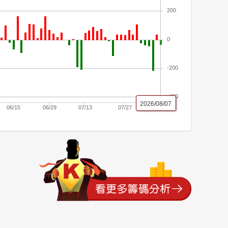
200
0
-200
-400
2026/08/07
06/15
06/29
07/13
07/27