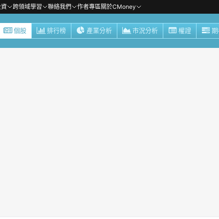
投資
跨領域學習
聯絡我們
作者專區
關於CMoney
個股
排行榜
產業分析
市況分析
權證
期