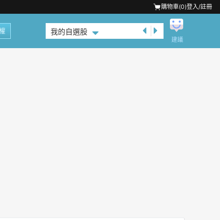
購物車(
0
)
登入/註冊
權
我的自選股
建議