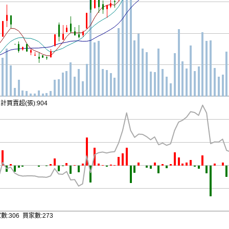
計買賣超(張):904
數:306 買家數:273