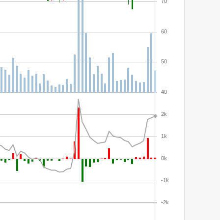
70
60
50
40
2k
1k
0k
-1k
-2k