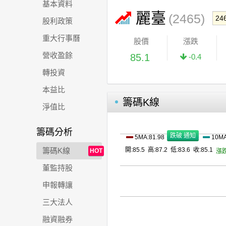
基本資料
麗臺
(2465)
股利政策
重大行事曆
股價
漲跌
營收盈餘
85.1
-0.4
轉投資
本益比
籌碼K線
淨值比
籌碼分析
5MA:81.98
10MA
籌碼K線
開:85.5 高:87.2 低:83.6 收:85.1
HOT
漲跌
董監持股
申報轉讓
三大法人
融資融券