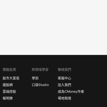
模擬投資
跨領域學習
聯絡我們
股市大富翁
學到
客服中心
選股網
口袋Studio
加入我們
雲端控股
成為CMoney作者
報明牌
場地租借