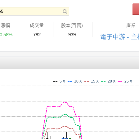
漲幅
成交量
股本(百萬)
產業
-0.58%
782
939
電子中游 - 
5 X
10 X
15 X
20 X
25 X