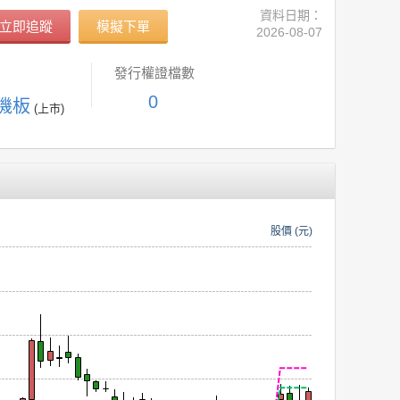
資料日期：
立即追蹤
模擬下單
2026-08-07
發行權證檔數
0
主機板
(上市)
股價 (元)