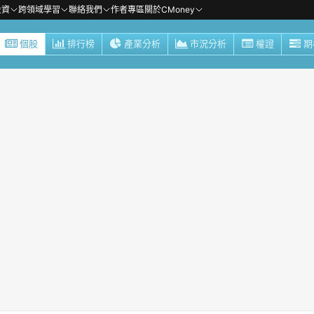
投資
跨領域學習
聯絡我們
作者專區
關於CMoney
個股
排行榜
產業分析
市況分析
權證
期