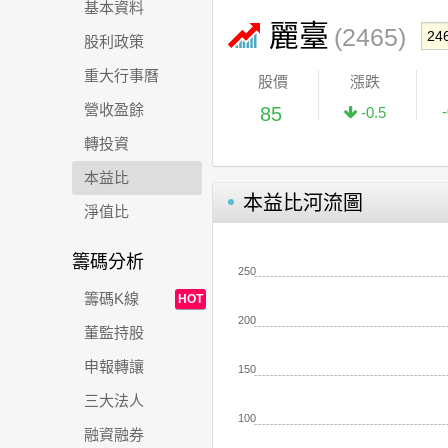
基本資料
麗臺
(2465)
股利政策
重大行事曆
股價
漲跌
營收盈餘
85
-0.5
轉投資
本益比
本益比河流圖
淨值比
籌碼分析
250
籌碼K線
HOT
200
董監持股
申報轉讓
150
三大法人
100
融資融券