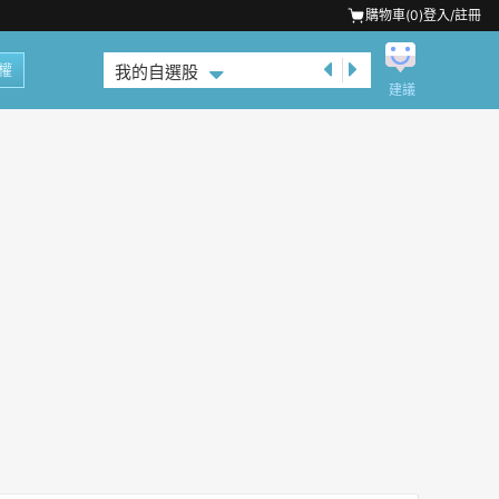
購物車(
0
)
登入/註冊
權
我的自選股
建議