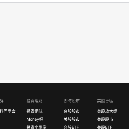
群
投資理財
即時股市
美股專區
料同學會
投資網誌
台股股市
美股放大鏡
Money錢
美股股市
美股股市
投資小學堂
台股ETF
美股ETF