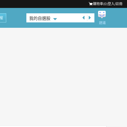
購物車(
0
)
登入/註冊
權
我的自選股
建議