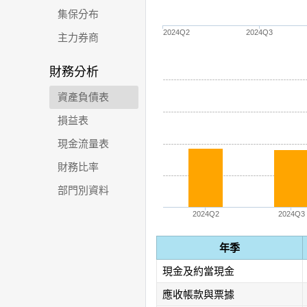
集保分布
2024Q2
2024Q3
主力券商
財務分析
資產負債表
損益表
現金流量表
財務比率
部門別資料
2024Q2
2024Q3
年季
現金及約當現金
應收帳款與票據