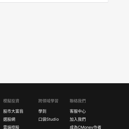
模擬投資
跨領域學習
聯絡我們
股市大富翁
學到
客服中心
選股網
口袋Studio
加入我們
雲端控股
成為CMoney作者