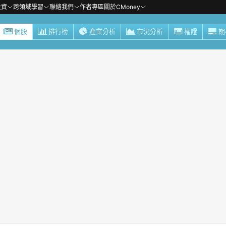
投資
跨領域學習
聯絡我們
作者專區
關於CMoney
個股
排行榜
產業分析
市況分析
權證
期