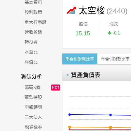
基本資料
太空梭
(2440)
股利政策
重大行事曆
股價
漲跌
營收盈餘
15.15
-0.1
轉投資
本益比
季合併財務比率
年合併財務比率
淨值比
資產負債表
籌碼分析
籌碼K線
HOT
董監持股
申報轉讓
三大法人
融資融券