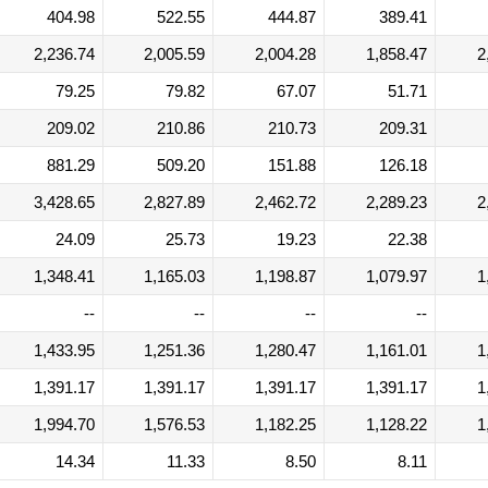
404.98
522.55
444.87
389.41
2,236.74
2,005.59
2,004.28
1,858.47
2
79.25
79.82
67.07
51.71
209.02
210.86
210.73
209.31
881.29
509.20
151.88
126.18
3,428.65
2,827.89
2,462.72
2,289.23
2
24.09
25.73
19.23
22.38
1,348.41
1,165.03
1,198.87
1,079.97
1
--
--
--
--
1,433.95
1,251.36
1,280.47
1,161.01
1
1,391.17
1,391.17
1,391.17
1,391.17
1
1,994.70
1,576.53
1,182.25
1,128.22
1
14.34
11.33
8.50
8.11