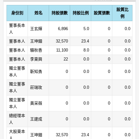
設質比
身份別
姓名
持股張數
持股比例
設質張數
例
董事長本
王玄輝
6,896
5.0
0
0.0
人
董事本人
王坤鈿
32,570
23.4
0
0.0
董事本人
駱秋香
11,100
8.0
0
0.0
董事本人
李東興
22
0.0
0
0.0
獨立董事
靳知勇
0
0.0
0
0.0
本人
獨立董事
莊瑞玫
0
0.0
0
0.0
本人
獨立董事
黃采薇
0
0.0
0
0.0
本人
總經理本
王建成
0
0.0
0
0.0
人
大股東本
王坤鈿
32,570
23.4
0
0.0
人