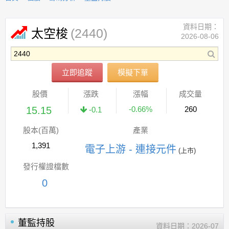
資料日期：
(2440)
太空梭
2026-08-06
立即追蹤
模擬下單
股價
漲跌
漲幅
成交量
15.15
-0.66%
260
-0.1
股本(百萬)
產業
1,391
電子上游 - 連接元件
(上市)
發行權證檔數
0
董監持股
資料日期：
2026-07