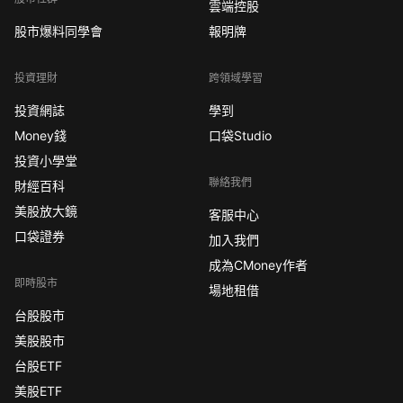
雲端控股
股市爆料同學會
報明牌
投資理財
跨領域學習
投資網誌
學到
Money錢
口袋Studio
投資小學堂
聯絡我們
財經百科
美股放大鏡
客服中心
口袋證券
加入我們
成為CMoney作者
即時股市
場地租借
台股股市
美股股市
台股ETF
美股ETF