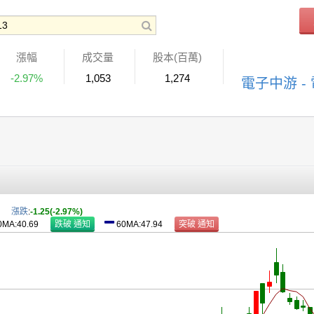
漲幅
成交量
股本(百萬)
-2.97%
1,053
1,274
電子中游 -
漲跌
:
-1.25(-2.97%)
0MA:40.69
60MA:47.94