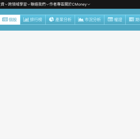
投資
跨領域學習
聯絡我們
作者專區
關於CMoney
個股
排行榜
產業分析
市況分析
權證
期