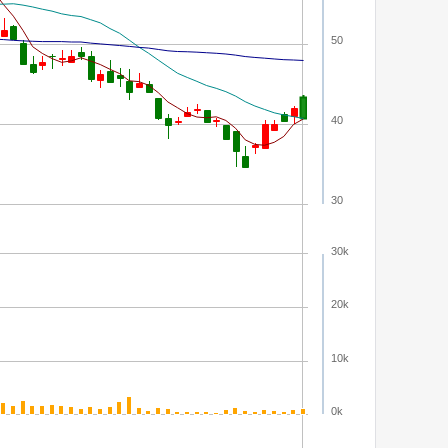
50
40
30
30k
20k
10k
0k