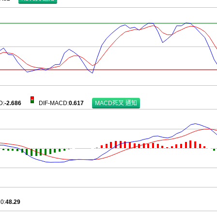
D
:
-2.686
DIF-MACD
:
0.617
10
:
48.29