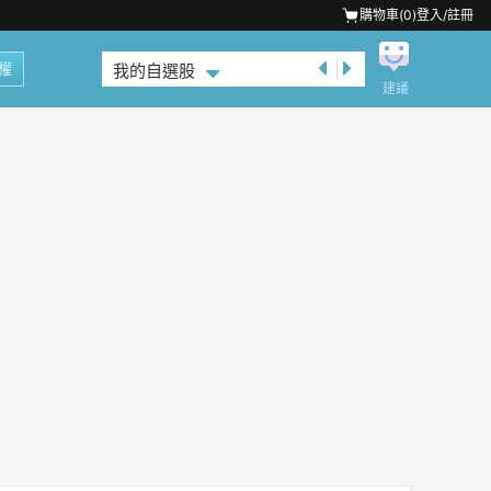
購物車(
0
)
登入/註冊
權
我的自選股
建議