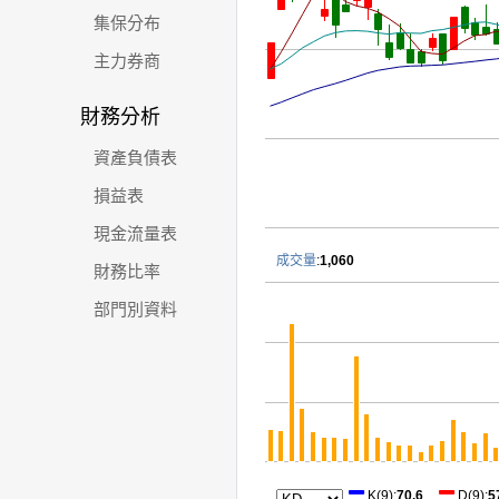
集保分布
主力券商
財務分析
資產負債表
損益表
現金流量表
成交量
:
1,060
財務比率
部門別資料
K(9)
:
70.6
D(9)
:
5