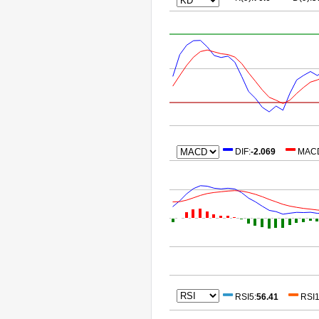
DIF
:
-2.069
MAC
RSI5
:
56.41
RSI