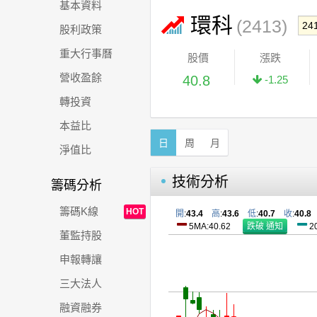
基本資料
環科
(2413)
股利政策
重大行事曆
股價
漲跌
營收盈餘
40.8
-1.25
轉投資
本益比
日
周
月
淨值比
技術分析
籌碼分析
籌碼K線
HOT
開
:
43.4
高
:
43.6
低
:
40.7
收
:
40.8
5MA:40.62
2
董監持股
申報轉讓
三大法人
融資融券