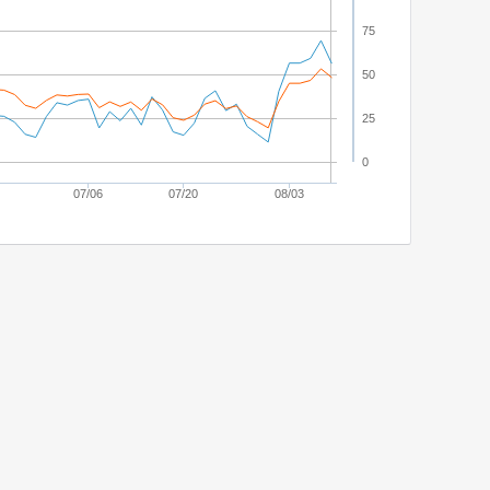
75
50
25
0
07/06
07/20
08/03