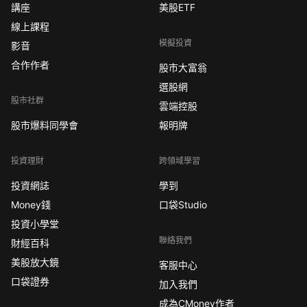
講座
美股ETF
線上課程
模擬投資
影音
合作作者
股市大富翁
選股網
股市社群
雲端控股
股市爆料同學會
報明牌
投資理財
跨領域學習
投資網誌
學到
Money錢
口袋Studio
投資小學堂
聯絡我們
財經百科
美股放大鏡
客服中心
口袋證券
加入我們
成為CMoney作者