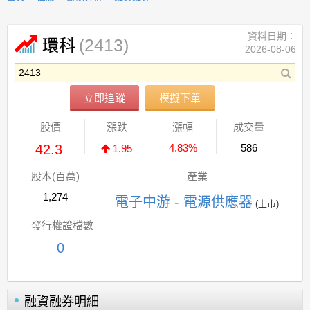
資料日期：
(2413)
環科
2026-08-06
立即追蹤
模擬下單
股價
漲跌
漲幅
成交量
42.3
4.83%
586
1.95
股本(百萬)
產業
1,274
電子中游 - 電源供應器
(上市)
發行權證檔數
0
融資融券明細