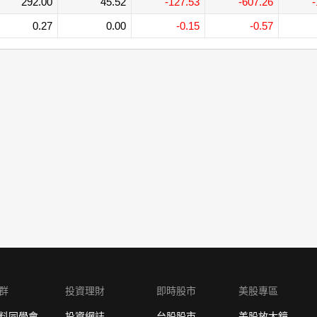
292.00
45.52
-127.53
-607.26
-
0.27
0.00
-0.15
-0.57
群
投資理財
即時股市
美股專區
料同學會
投資網誌
台股股市
美股放大鏡