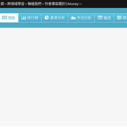
投資
跨領域學習
聯絡我們
作者專區
關於CMoney
個股
排行榜
產業分析
市況分析
權證
期