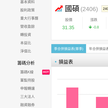
基本資料
國碩
(2406)
股利政策
重大行事曆
股價
漲跌
營收盈餘
31.35
-0.8
轉投資
本益比
季合併損益表(單季)
年合併損益
淨值比
損益表
籌碼分析
籌碼K線
HOT
董監持股
申報轉讓
三大法人
融資融券