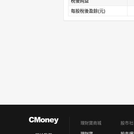
稅後純益
每股稅後盈餘(元)
理財寶商城
股市社
理財寶
股市爆