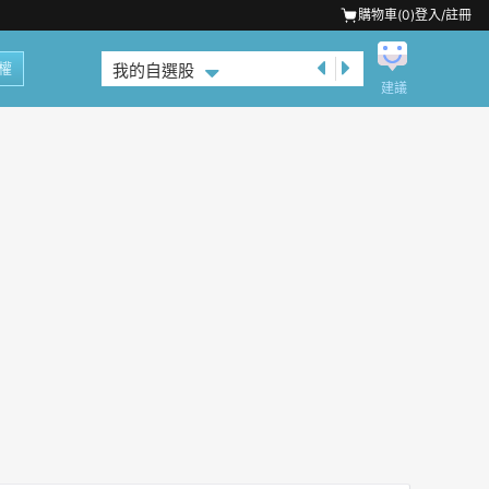
購物車(
0
)
登入/註冊
權
我的自選股
建議