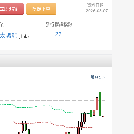
資料日期：
立即追蹤
模擬下單
2026-08-07
業
發行權證檔數
22
 太陽能
(上市)
股價 (元)