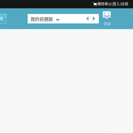
購物車(
0
)
登入/註冊
權
我的自選股
建議