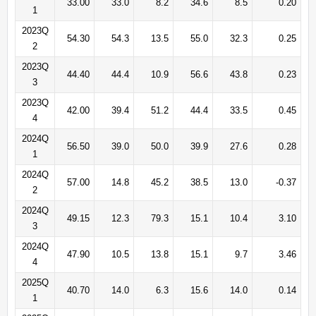
33.00
33.0
8.2
34.6
8.5
0.20
1
2023Q
54.30
54.3
13.5
55.0
32.3
0.25
2
2023Q
44.40
44.4
10.9
56.6
43.8
0.23
3
2023Q
42.00
39.4
51.2
44.4
33.5
0.45
4
2024Q
56.50
39.0
50.0
39.9
27.6
0.28
1
2024Q
57.00
14.8
45.2
38.5
13.0
-0.37
2
2024Q
49.15
12.3
79.3
15.1
10.4
3.10
3
2024Q
47.90
10.5
13.8
15.1
9.7
3.46
4
2025Q
40.70
14.0
6.3
15.6
14.0
0.14
1