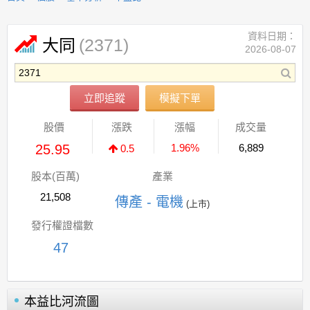
資料日期：
(2371)
大同
2026-08-07
立即追蹤
模擬下單
股價
漲跌
漲幅
成交量
25.95
1.96%
6,889
0.5
股本(百萬)
產業
21,508
傳產 - 電機
(上市)
發行權證檔數
47
本益比河流圖