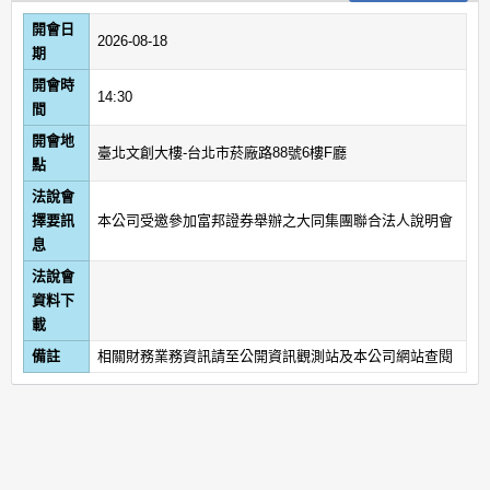
開會日
2026-08-18
期
開會時
14:30
間
開會地
臺北文創大樓-台北市菸廠路88號6樓F廳
點
法說會
擇要訊
本公司受邀參加富邦證券舉辦之大同集團聯合法人說明會
息
法說會
資料下
載
備註
相關財務業務資訊請至公開資訊觀測站及本公司網站查閱