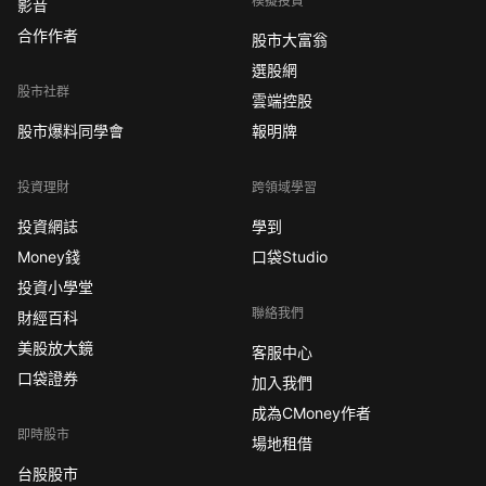
模擬投資
影音
合作作者
股市大富翁
選股網
股市社群
雲端控股
股市爆料同學會
報明牌
投資理財
跨領域學習
投資網誌
學到
Money錢
口袋Studio
投資小學堂
聯絡我們
財經百科
美股放大鏡
客服中心
口袋證券
加入我們
成為CMoney作者
即時股市
場地租借
台股股市