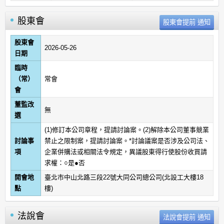
股東會
股東會
2026-05-26
日期
臨時
（常）
常會
會
董監改
無
選
(1)修訂本公司章程，提請討論案。(2)解除本公司董事競業
討論事
禁止之限制案，提請討論案。*討論議案是否涉及公司法、
項
企業併購法或相關法令規定，異議股東得行使股份收買請
求權：○是●否
開會地
臺北市中山北路三段22號大同公司總公司(北設工大樓18
點
樓)
法說會