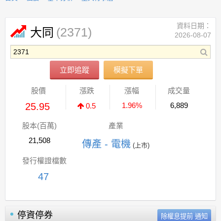
資料日期：
(2371)
大同
2026-08-07
立即追蹤
模擬下單
股價
漲跌
漲幅
成交量
25.95
1.96%
6,889
0.5
股本(百萬)
產業
21,508
傳產 - 電機
(上市)
發行權證檔數
47
停資停券