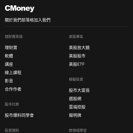
關於我們
部落格
加入我們
理財寶商城
美股專區
理財寶
美股放大鏡
軟體
美股股市
講座
美股ETF
線上課程
模擬投資
影音
合作作者
股市大富翁
選股網
股市社群
雲端控股
股市爆料同學會
報明牌
投資理財
跨領域學習