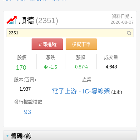
資料日期：
(2351)
順德
2026-08-07
立即追蹤
模擬下單
股價
漲跌
漲幅
成交量
170
-0.87%
4,648
-1.5
股本(百萬)
產業
1,937
電子上游 - IC-導線架
(上市)
發行權證檔數
93
籌碼K線