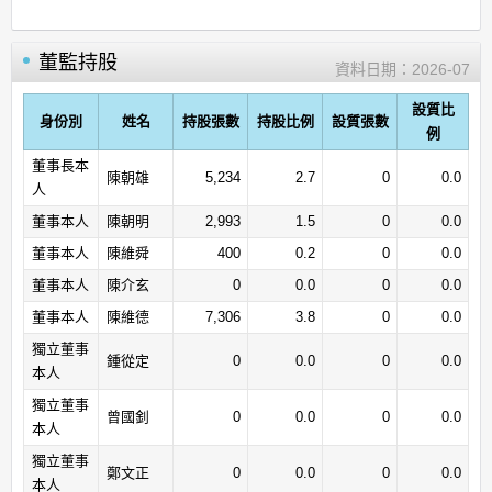
董監持股
資料日期：
2026-07
設質比
身份別
姓名
持股張數
持股比例
設質張數
例
董事長本
陳朝雄
5,234
2.7
0
0.0
人
董事本人
陳朝明
2,993
1.5
0
0.0
董事本人
陳維舜
400
0.2
0
0.0
董事本人
陳介玄
0
0.0
0
0.0
董事本人
陳維德
7,306
3.8
0
0.0
獨立董事
鍾從定
0
0.0
0
0.0
本人
獨立董事
曾國釗
0
0.0
0
0.0
本人
獨立董事
鄭文正
0
0.0
0
0.0
本人