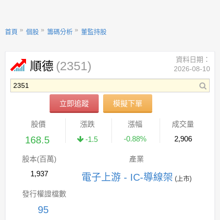
首頁
個股
籌碼分析
董監持股
資料日期：
(2351)
順德
2026-08-10
立即追蹤
模擬下單
股價
漲跌
漲幅
成交量
168.5
-0.88%
2,906
-1.5
股本(百萬)
產業
1,937
電子上游 - IC-導線架
(上市)
發行權證檔數
95