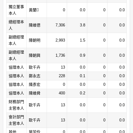
獨立董事
黃蘭
0
0.0
0
0.0
本人
總經理本
陳維德
7,306
3.8
0
0.0
人
副總經理
陳朝明
2,993
1.5
0
0.0
本人
副總經理
陳朝興
1,736
0.9
0
0.0
本人
協理本人
歐千卉
13
0.0
0
0.0
協理本人
鄭永志
228
0.1
0
0.0
協理本人
陳彥宏
0
0.0
0
0.0
協理本人
陳維舜
400
0.2
0
0.0
財務部門
歐千卉
13
0.0
0
0.0
主管本人
會計部門
歐千卉
13
0.0
0
0.0
主管本人
其他
葉芳伶
0
0.0
0
0.0