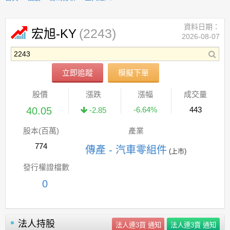
資料日期：
(2243)
宏旭-KY
2026-08-07
立即追蹤
模擬下單
股價
漲跌
漲幅
成交量
40.05
-6.64%
443
-2.85
股本(百萬)
產業
774
傳產 - 汽車零組件
(上市)
發行權證檔數
0
法人持股