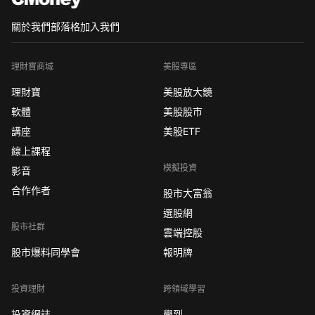
關於我們
部落格
加入我們
理財寶商城
美股專區
理財寶
美股放大鏡
軟體
美股股市
講座
美股ETF
線上課程
模擬投資
影音
合作作者
股市大富翁
選股網
股市社群
雲端控股
股市爆料同學會
報明牌
投資理財
跨領域學習
投資網誌
學到