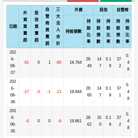
自
三
外資
投信
自營商
外
投
營
大
資
信
持
持
持
持
持
商
法
日期
買
買
股
股
股
股
股
買
人
持股張數
賣
賣
比
張
比
張
比
賣
合
超
超
率
數
率
數
率
超
計
202
0.
6-
28.
14
0.1
37
-81
0
1
-80
19,764
4
08-
49
7
9
2
8
07
202
0.
6-
28.
14
0.1
37
-17
-3
-1
-21
19,844
4
08-
60
7
9
1
8
06
202
0.
6-
28.
15
0.1
37
-6
0
0
-6
19,861
4
08-
62
0
9
2
8
05