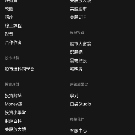
理財寶
美股放大鏡
軟體
美股股市
講座
美股ETF
線上課程
模擬投資
影音
合作作者
股市大富翁
選股網
股市社群
雲端控股
股市爆料同學會
報明牌
投資理財
跨領域學習
投資網誌
學到
Money錢
口袋Studio
投資小學堂
聯絡我們
財經百科
美股放大鏡
客服中心