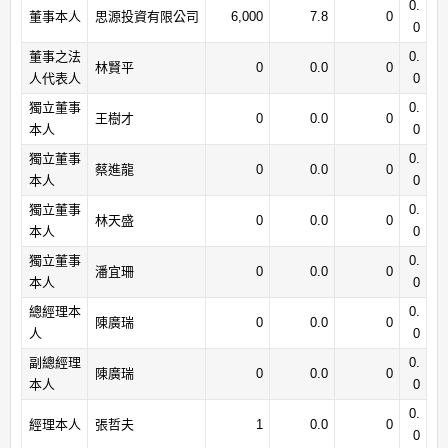
0.
董事本人
思源投資有限公司
6,000
7.8
0
0
董事之法
0.
林賢平
0
0.0
0
人代表人
0
獨立董事
0.
王樹才
0
0.0
0
本人
0
獨立董事
0.
蔡進龍
0
0.0
0
本人
0
獨立董事
0.
林天盛
0
0.0
0
本人
0
獨立董事
0.
潘宜珊
0
0.0
0
本人
0
總經理本
0.
陳廣瑞
0
0.0
0
人
0
副總經理
0.
陳廣瑞
0
0.0
0
本人
0
0.
經理本人
張哲夫
1
0.0
0
0