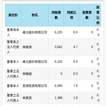
設
持股張
持股比
設質張
質
身份別
姓名
數
例
數
比
例
董事長本
0.
維元股份有限公司
6,225
8.0
0
人
0
董事長之
0.
法人代表
林維源
3,662
4.7
0
0
人
0.
董事本人
維元股份有限公司
6,225
8.0
0
0
董事之法
0.
林翰威
0
0.0
0
人代表人
0
0.
董事本人
思源投資有限公司
6,000
7.8
0
0
董事之法
0.
林美英
1,388
1.8
0
人代表人
0