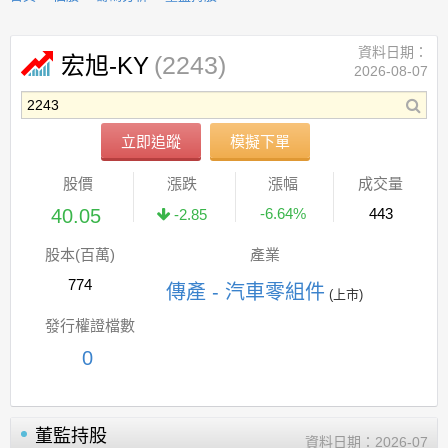
資料日期：
(2243)
宏旭-KY
2026-08-07
立即追蹤
模擬下單
股價
漲跌
漲幅
成交量
40.05
-6.64%
443
-2.85
股本(百萬)
產業
774
傳產 - 汽車零組件
(上市)
發行權證檔數
0
董監持股
資料日期：
2026-07