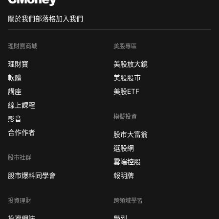
關於我們
部落格
加入我們
理財寶商城
美股專區
理財寶
美股放大鏡
軟體
美股股市
講座
美股ETF
線上課程
模擬投資
影音
合作作者
股市大富翁
選股網
股市社群
雲端控股
股市爆料同學會
報明牌
投資理財
跨領域學習
投資網誌
學到