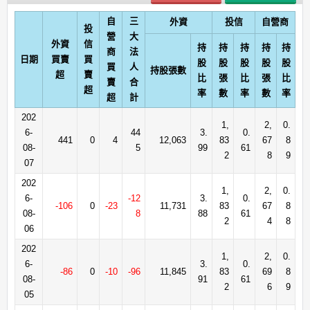
自
三
外資
投信
自營商
投
營
大
外資
信
持
持
持
持
持
商
法
日期
買賣
買
股
股
股
股
股
買
人
持股張數
超
賣
比
張
比
張
比
賣
合
超
率
數
率
數
率
超
計
202
1,
2,
0.
6-
44
3.
0.
441
0
4
12,063
83
67
8
08-
5
99
61
2
8
9
07
202
1,
2,
0.
6-
-12
3.
0.
-106
0
-23
11,731
83
67
8
08-
8
88
61
2
4
8
06
202
1,
2,
0.
6-
3.
0.
-86
0
-10
-96
11,845
83
69
8
08-
91
61
2
6
9
05