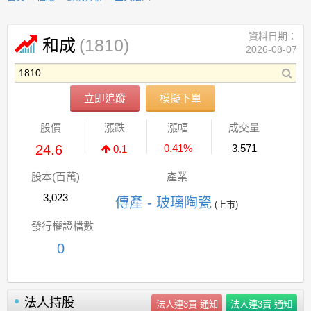
資料日期：
(1810)
和成
2026-08-07
立即追蹤
模擬下單
股價
漲跌
漲幅
成交量
24.6
0.41%
3,571
0.1
股本(百萬)
產業
3,023
傳產 - 玻璃陶瓷
(上市)
發行權證檔數
0
法人持股